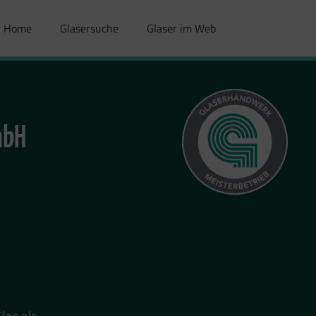
Home
Glasersuche
Glaser im Web
mbH
las als