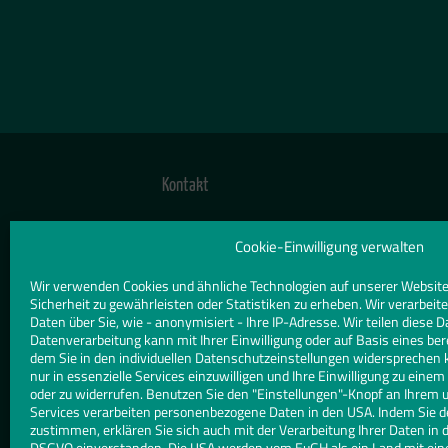
Kontakt
TELEFON
Cookie-Einwilligung verwalten
030 2425510
Wir verwenden Cookies und ähnliche Technologien auf unserer Website
E-MAIL
Sicherheit zu gewährleisten oder Statistiken zu erheben. Wir verarbe
Daten über Sie, wie - anonymisiert - Ihre IP-Adresse. Wir teilen diese D
kontakt@alexglaserei.de
Datenverarbeitung kann mit Ihrer Einwilligung oder auf Basis eines ber
dem Sie in den individuellen Datenschutzeinstellungen widersprechen 
WEBSITE
nur in essenzielle Services einzuwilligen und Ihre Einwilligung zu eine
oder zu widerrufen. Benutzen Sie den "Einstellungen"-Knopf an Ihrem 
www.alexglaserei.de
Services verarbeiten personenbezogene Daten in den USA. Indem Sie d
zustimmen, erklären Sie sich auch mit der Verarbeitung Ihrer Daten in d
DSGVO einverstanden. Die USA werden vom EuGH als ein Land mit ei