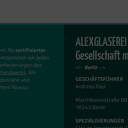
ALEXGLASEREI
em! Als
zertifizierter
Gesellschaft 
ntsprechen wir jeden
anforderungen des
<!--
Berlin
-->
rhandwerks
. Wir
GESCHÄFTSFÜHRER
undennähe und
Andreas Paul
hohem Niveau.
Marchlewskistraße 88
10243 Berlin
SPEZIALISIERUNGEN
Glas im Innenbereich, G