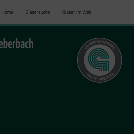
Home
Glasersuche
Glaser im Web
ieberbach