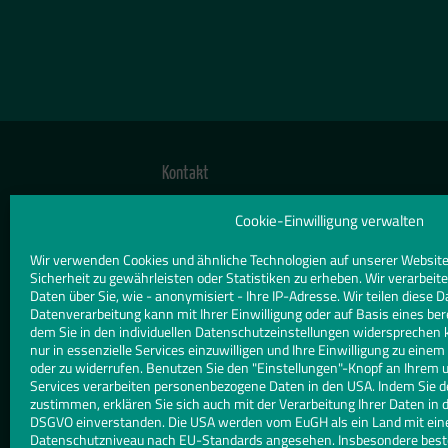
Kontakt
TELEFON
Cookie-Einwilligung verwalten
09568 5885
Wir verwenden Cookies und ähnliche Technologien auf unserer Website
Sicherheit zu gewährleisten oder Statistiken zu erheben. Wir verarbe
E-MAIL
Daten über Sie, wie - anonymisiert - Ihre IP-Adresse. Wir teilen diese D
Datenverarbeitung kann mit Ihrer Einwilligung oder auf Basis eines ber
info@bieberbach-bauglaserei.de
dem Sie in den individuellen Datenschutzeinstellungen widersprechen 
nur in essenzielle Services einzuwilligen und Ihre Einwilligung zu eine
WEBSITE
oder zu widerrufen. Benutzen Sie den "Einstellungen"-Knopf an Ihrem 
Services verarbeiten personenbezogene Daten in den USA. Indem Sie d
www.bieberbach-bauglaserei.de/
zustimmen, erklären Sie sich auch mit der Verarbeitung Ihrer Daten in d
DSGVO einverstanden. Die USA werden vom EuGH als ein Land mit ei
Datenschutzniveau nach EU-Standards angesehen. Insbesondere besteh