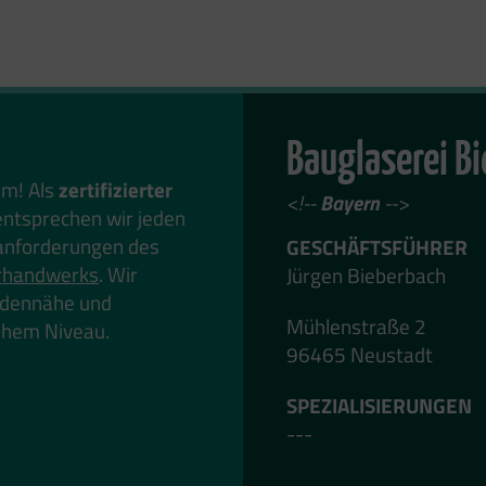
Bauglaserei B
em! Als
zertifizierter
<!--
Bayern
-->
ntsprechen wir jeden
anforderungen des
GESCHÄFTSFÜHRER
rhandwerks
. Wir
Jürgen Bieberbach
undennähe und
Mühlenstraße 2
hohem Niveau.
96465 Neustadt
SPEZIALISIERUNGEN
---