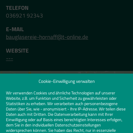
TELEFON
036921 92343
E-MAIL
bauglasereie-hornaff@t-online.de
WEBSITE
---
Cookie-Einwilligung verwalten
Klicken Sie hier, um Marketing-Cookies zu
akzeptieren und diesen Inhalt zu
Wir verwenden Cookies und ähnliche Technologien auf unserer
Website, z.B. um Funktion und Sicherheit zu gewährleisten oder
aktivieren | Click to accept marketing
Statistiken zu erheben. Wir verarbeiten auch personenbezogene
cookies and enable this content
Daten über Sie, wie - anonymisiert - Ihre IP-Adresse. Wir teilen diese
Daten auch mit Dritten. Die Datenverarbeitung kann mit Ihrer
Einwilligung oder auf Basis eines berechtigten Interesses erfolgen,
dem Sie in den individuellen Datenschutzeinstellungen
widersprechen können. Sie haben das Recht, nur in essenzielle