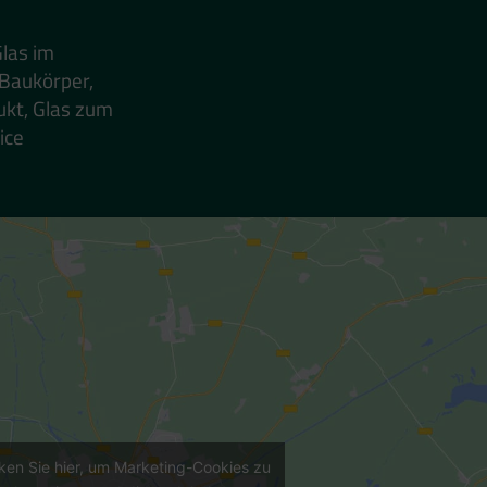
Glas im
 Baukörper,
ukt, Glas zum
ice
cken Sie hier, um Marketing-Cookies zu