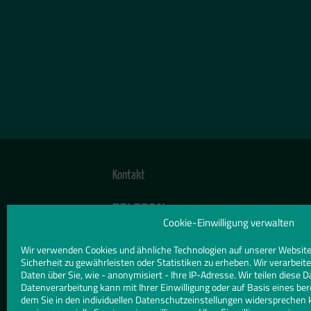
Kontakt
TELEFON
Cookie-Einwilligung verwalten
034604 20544
Wir verwenden Cookies und ähnliche Technologien auf unserer Website
E-MAIL
Sicherheit zu gewährleisten oder Statistiken zu erheben. Wir verarbe
info@orban-gmbh.de
Daten über Sie, wie - anonymisiert - Ihre IP-Adresse. Wir teilen diese D
Datenverarbeitung kann mit Ihrer Einwilligung oder auf Basis eines ber
dem Sie in den individuellen Datenschutzeinstellungen widersprechen 
WEBSITE