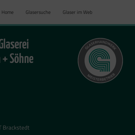
Home
Glasersuche
Glaser im Web
Glaserei
 + Söhne
T Brackstedt