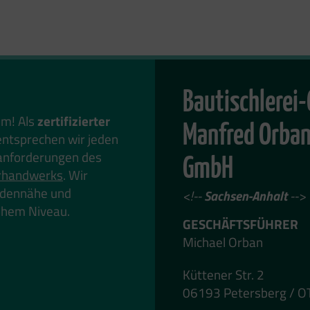
Bautischlerei-
em! Als
zertifizierter
Manfred Orban
ntsprechen wir jeden
anforderungen des
GmbH
rhandwerks
. Wir
undennähe und
<!--
Sachsen-Anhalt
-->
hohem Niveau.
GESCHÄFTSFÜHRER
Michael Orban
Küttener Str. 2
06193 Petersberg / O