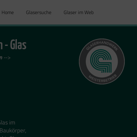
Home
Glasersuche
Glaser im Web
n - Glas
n
-->
Glas im
 Baukörper,