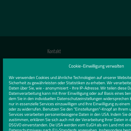
Kontakt
TELEFON
Cookie-Einwilligung verwalten
02937 9682085
Wir verwenden Cookies und ähnliche Technologien auf unserer Website
Sicherheit zu gewährleisten oder Statistiken zu erheben. Wir verarbe
E-MAIL
Daten über Sie, wie - anonymisiert - Ihre IP-Adresse. Wir teilen diese D
info@fenster-tueren-buescher.de
Datenverarbeitung kann mit Ihrer Einwilligung oder auf Basis eines ber
dem Sie in den individuellen Datenschutzeinstellungen widersprechen 
nur in essenzielle Services einzuwilligen und Ihre Einwilligung zu eine
WEBSITE
oder zu widerrufen. Benutzen Sie den "Einstellungen"-Knopf an Ihrem 
www.fenster-tueren-buescher.de/
Services verarbeiten personenbezogene Daten in den USA. Indem Sie d
zustimmen, erklären Sie sich auch mit der Verarbeitung Ihrer Daten in d
DSGVO einverstanden. Die USA werden vom EuGH als ein Land mit ei
Datenschutzniveau nach EU-Standards angesehen. Insbesondere besteh