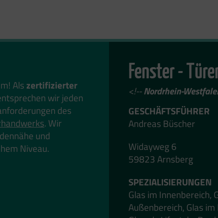
Fenster - Türe
em! Als
zertifizierter
<!--
Nordrhein-Westfale
ntsprechen wir jeden
anforderungen des
GESCHÄFTSFÜHRER
rhandwerks
. Wir
Andreas Büscher
undennähe und
Widayweg 6
hohem Niveau.
59823 Arnsberg
SPEZIALISIERUNGEN
Glas im Innenbereich, 
Außenbereich, Glas im