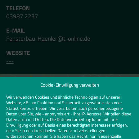
TELEFON
03987 2237
E-MAIL
Fensterbau-Haenler@t-online.de
WEBSITE
---
Cookie-Einwilligung verwalten
Klicken Sie hier, um Marketing-Cookies zu
akzeptieren und diesen Inhalt zu
Wir verwenden Cookies und ähnliche Technologien auf unserer
Website, z.B. um Funktion und Sicherheit zu gewährleisten oder
aktivieren | Click to accept marketing
Statistiken zu erheben. Wir verarbeiten auch personenbezogene
cookies and enable this content
Daten über Sie, wie - anonymisiert - Ihre IP-Adresse. Wir teilen diese
Daten auch mit Dritten. Die Datenverarbeitung kann mit Ihrer
Einwilligung oder auf Basis eines berechtigten Interesses erfolgen,
dem Sie in den individuellen Datenschutzeinstellungen
widersprechen können. Sie haben das Recht, nur in essenzielle