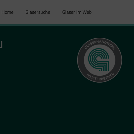
Home
Glasersuche
Glaser im Web
u