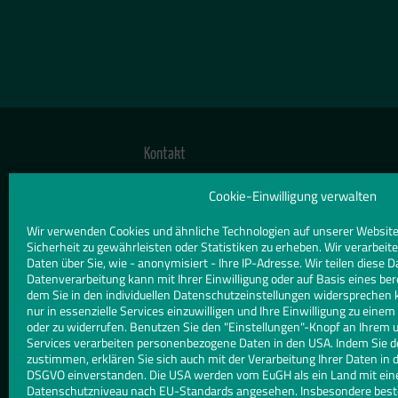
Kontakt
TELEFON
Cookie-Einwilligung verwalten
0821 544441
Wir verwenden Cookies und ähnliche Technologien auf unserer Website
Sicherheit zu gewährleisten oder Statistiken zu erheben. Wir verarbe
E-MAIL
Daten über Sie, wie - anonymisiert - Ihre IP-Adresse. Wir teilen diese D
Datenverarbeitung kann mit Ihrer Einwilligung oder auf Basis eines ber
info@glasbauganser.de
dem Sie in den individuellen Datenschutzeinstellungen widersprechen 
nur in essenzielle Services einzuwilligen und Ihre Einwilligung zu eine
WEBSITE
oder zu widerrufen. Benutzen Sie den "Einstellungen"-Knopf an Ihrem 
Services verarbeiten personenbezogene Daten in den USA. Indem Sie d
www.glasbauganser.de
zustimmen, erklären Sie sich auch mit der Verarbeitung Ihrer Daten in d
DSGVO einverstanden. Die USA werden vom EuGH als ein Land mit ei
Datenschutzniveau nach EU-Standards angesehen. Insbesondere besteh