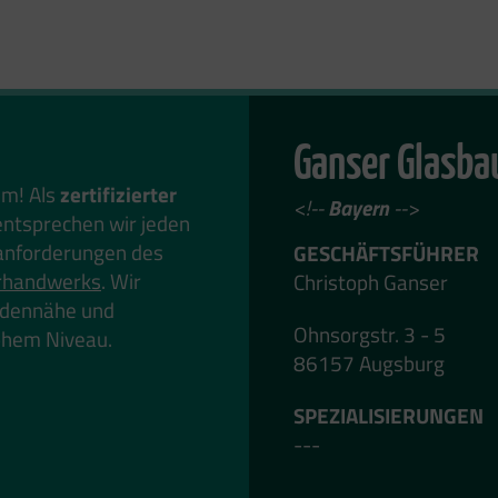
Ganser Glasba
em! Als
zertifizierter
<!--
Bayern
-->
ntsprechen wir jeden
anforderungen des
GESCHÄFTSFÜHRER
rhandwerks
. Wir
Christoph Ganser
undennähe und
Ohnsorgstr. 3 - 5
hohem Niveau.
86157 Augsburg
SPEZIALISIERUNGEN
---