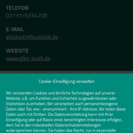
TELEFON
02131/5334708
E-MAIL
glaskluth@outlook.de
WEBSITE
www.glas-kluth.de
Cookie-Einwilligung verwalten
Klicken Sie hier, um Marketing-Cookies zu
akzeptieren und diesen Inhalt zu
Wir verwenden Cookies und ähnliche Technologien auf unserer
Website, z.B. um Funktion und Sicherheit zu gewährleisten oder
aktivieren | Click to accept marketing
Statistiken zu erheben. Wir verarbeiten auch personenbezogene
cookies and enable this content
Daten über Sie, wie - anonymisiert - Ihre IP-Adresse. Wir teilen diese
Daten auch mit Dritten. Die Datenverarbeitung kann mit Ihrer
Einwilligung oder auf Basis eines berechtigten Interesses erfolgen,
dem Sie in den individuellen Datenschutzeinstellungen
widersprechen können. Sie haben das Recht, nur in essenzielle