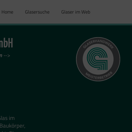
Home
Glasersuche
Glaser im Web
GmbH
n
-->
Glas im
 Baukörper,