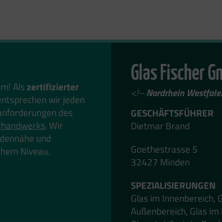
Glas Fischer 
em! Als
zertifizierter
<!--
Nordrhein Westfale
ntsprechen wir jeden
anforderungen des
GESCHÄFTSFÜHRER
rhandwerks
. Wir
Dietmar Brand
undennähe und
Goethestrasse 5
hohem Niveau.
32427 Minden
SPEZIALISIERUNGEN
Glas im Innenbereich, 
Außenbereich, Glas im