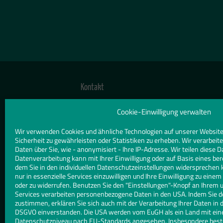
Kontakt
TELEFON
Cookie-Einwilligung verwalten
0571 20 028
Wir verwenden Cookies und ähnliche Technologien auf unserer Website
Sicherheit zu gewährleisten oder Statistiken zu erheben. Wir verarbe
E-MAIL
Daten über Sie, wie - anonymisiert - Ihre IP-Adresse. Wir teilen diese D
info@glas-fischer.de
Datenverarbeitung kann mit Ihrer Einwilligung oder auf Basis eines ber
dem Sie in den individuellen Datenschutzeinstellungen widersprechen 
nur in essenzielle Services einzuwilligen und Ihre Einwilligung zu eine
WEBSITE
oder zu widerrufen. Benutzen Sie den "Einstellungen"-Knopf an Ihrem 
www.glas-fischer.de
Services verarbeiten personenbezogene Daten in den USA. Indem Sie d
zustimmen, erklären Sie sich auch mit der Verarbeitung Ihrer Daten in d
DSGVO einverstanden. Die USA werden vom EuGH als ein Land mit ei
Datenschutzniveau nach EU-Standards angesehen. Insbesondere besteh