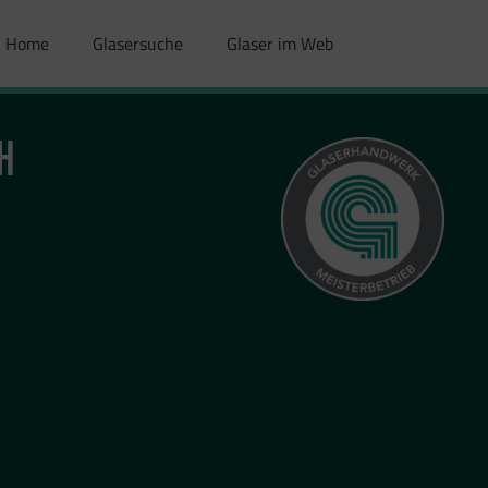
Home
Glasersuche
Glaser im Web
H