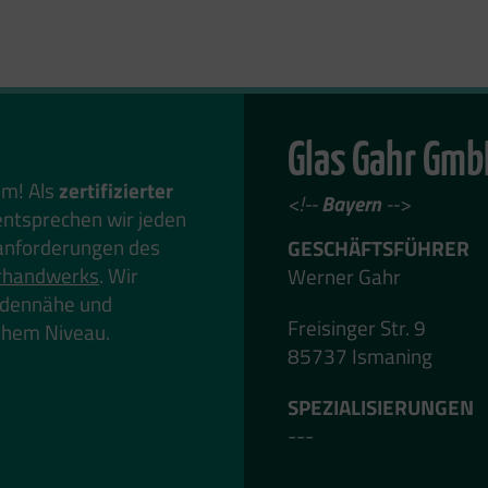
Glas Gahr Gmb
em! Als
zertifizierter
<!--
Bayern
-->
ntsprechen wir jeden
anforderungen des
GESCHÄFTSFÜHRER
rhandwerks
. Wir
Werner Gahr
undennähe und
Freisinger Str. 9
hohem Niveau.
85737 Ismaning
SPEZIALISIERUNGEN
---