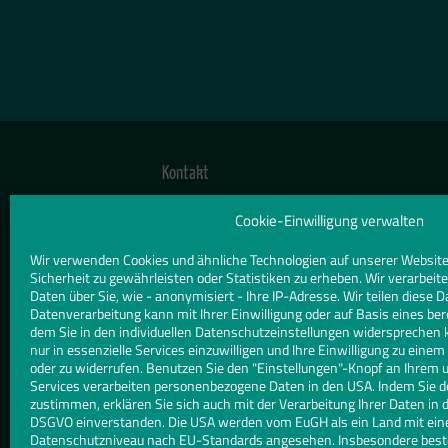
Kontakt
TELEFON
Cookie-Einwilligung verwalten
089 964091
Wir verwenden Cookies und ähnliche Technologien auf unserer Website
Sicherheit zu gewährleisten oder Statistiken zu erheben. Wir verarbe
E-MAIL
Daten über Sie, wie - anonymisiert - Ihre IP-Adresse. Wir teilen diese D
Datenverarbeitung kann mit Ihrer Einwilligung oder auf Basis eines ber
info@glaserei-gahr.de
dem Sie in den individuellen Datenschutzeinstellungen widersprechen 
nur in essenzielle Services einzuwilligen und Ihre Einwilligung zu eine
WEBSITE
oder zu widerrufen. Benutzen Sie den "Einstellungen"-Knopf an Ihrem 
Services verarbeiten personenbezogene Daten in den USA. Indem Sie d
www.glaserei-gahr.de/
zustimmen, erklären Sie sich auch mit der Verarbeitung Ihrer Daten in d
DSGVO einverstanden. Die USA werden vom EuGH als ein Land mit ei
Datenschutzniveau nach EU-Standards angesehen. Insbesondere besteh