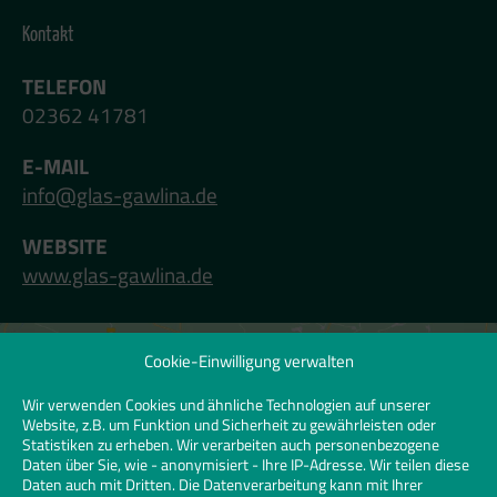
Kontakt
TELEFON
02362 41781
E-MAIL
info@glas-gawlina.de
WEBSITE
www.glas-gawlina.de
Cookie-Einwilligung verwalten
Klicken Sie hier, um Marketing-Cookies zu
akzeptieren und diesen Inhalt zu
Wir verwenden Cookies und ähnliche Technologien auf unserer
Website, z.B. um Funktion und Sicherheit zu gewährleisten oder
aktivieren | Click to accept marketing
Statistiken zu erheben. Wir verarbeiten auch personenbezogene
cookies and enable this content
Daten über Sie, wie - anonymisiert - Ihre IP-Adresse. Wir teilen diese
Daten auch mit Dritten. Die Datenverarbeitung kann mit Ihrer