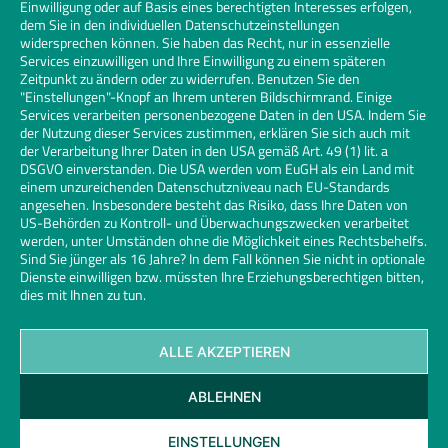
Einwilligung oder auf Basis eines berechtigten Interesses erfolgen,
dem Sie in den individuellen Datenschutzeinstellungen
widersprechen können. Sie haben das Recht, nur in essenzielle
Services einzuwilligen und Ihre Einwilligung zu einem späteren
Zeitpunkt zu ändern oder zu widerrufen. Benutzen Sie den
"Einstellungen"-Knopf an Ihrem unteren Bildschirmrand. Einige
Services verarbeiten personenbezogene Daten in den USA. Indem Sie
der Nutzung dieser Services zustimmen, erklären Sie sich auch mit
der Verarbeitung Ihrer Daten in den USA gemäß Art. 49 (1) lit. a
DSGVO einverstanden. Die USA werden vom EuGH als ein Land mit
einem unzureichenden Datenschutzniveau nach EU-Standards
angesehen. Insbesondere besteht das Risiko, dass Ihre Daten von
US-Behörden zu Kontroll- und Überwachungszwecken verarbeitet
werden, unter Umständen ohne die Möglichkeit eines Rechtsbehelfs.
Sind Sie jünger als 16 Jahre? In dem Fall können Sie nicht in optionale
Dienste einwilligen bzw. müssten Ihre Erziehungsberechtigen bitten,
dies mit Ihnen zu tun.
ALLE AKZEPTIEREN
Kontakt
Datenschutz
Impressum
Cookies
ABLEHNEN
Glaserhandwerk | Links
© 2026 Bundesinnungsverband des Glaserhandwerks | Design und
EINSTELLUNGEN