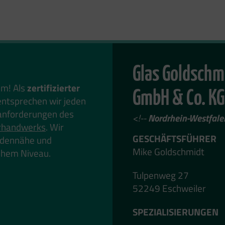
Glas Goldschm
em! Als
zertifizierter
GmbH & Co. KG
ntsprechen wir jeden
anforderungen des
<!--
Nordrhein-Westfale
rhandwerks
. Wir
GESCHÄFTSFÜHRER
undennähe und
Mike Goldschmidt
hohem Niveau.
Tulpenweg 27
52249 Eschweiler
SPEZIALISIERUNGEN
---