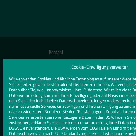
Kontakt
TELEFON
Cookie-Einwilligung verwalten
02403 22629
Wir verwenden Cookies und ähnliche Technologien auf unserer Website
Sicherheit zu gewährleisten oder Statistiken zu erheben. Wir verarbe
E-MAIL
Daten über Sie, wie - anonymisiert - Ihre IP-Adresse. Wir teilen diese D
Datenverarbeitung kann mit Ihrer Einwilligung oder auf Basis eines ber
info@glas-goldschmidt.de
dem Sie in den individuellen Datenschutzeinstellungen widersprechen 
nur in essenzielle Services einzuwilligen und Ihre Einwilligung zu eine
WEBSITE
oder zu widerrufen. Benutzen Sie den "Einstellungen"-Knopf an Ihrem 
Services verarbeiten personenbezogene Daten in den USA. Indem Sie d
glas-goldschmidt.de/
zustimmen, erklären Sie sich auch mit der Verarbeitung Ihrer Daten in d
DSGVO einverstanden. Die USA werden vom EuGH als ein Land mit ei
Datenschutzniveau nach EU-Standards angesehen. Insbesondere besteh