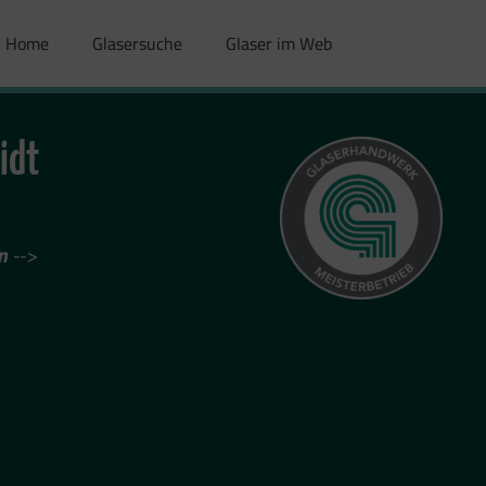
Home
Glasersuche
Glaser im Web
idt
n
-->