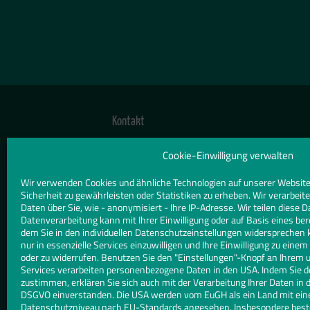
Kontakt
TELEFON
Cookie-Einwilligung verwalten
0221 583081
Wir verwenden Cookies und ähnliche Technologien auf unserer Website
Sicherheit zu gewährleisten oder Statistiken zu erheben. Wir verarbe
E-MAIL
Daten über Sie, wie - anonymisiert - Ihre IP-Adresse. Wir teilen diese D
info@grellmann.de
Datenverarbeitung kann mit Ihrer Einwilligung oder auf Basis eines ber
dem Sie in den individuellen Datenschutzeinstellungen widersprechen 
nur in essenzielle Services einzuwilligen und Ihre Einwilligung zu eine
WEBSITE
oder zu widerrufen. Benutzen Sie den "Einstellungen"-Knopf an Ihrem 
www.grellmann.de
Services verarbeiten personenbezogene Daten in den USA. Indem Sie d
zustimmen, erklären Sie sich auch mit der Verarbeitung Ihrer Daten in d
DSGVO einverstanden. Die USA werden vom EuGH als ein Land mit ei
Datenschutzniveau nach EU-Standards angesehen. Insbesondere besteh