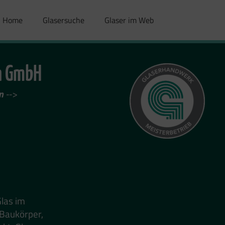
Home
Glasersuche
Glaser im Web
n GmbH
n
-->
Glas im
 Baukörper,