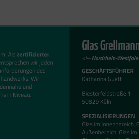
Glas Grellman
em! Als
zertifizierter
<!--
Nordrhein-Westfale
ntsprechen wir jeden
anforderungen des
GESCHÄFTSFÜHRER
rhandwerks
. Wir
Katharina Guett
undennähe und
Biesterfeldstraße 1
hohem Niveau.
50829 Köln
SPEZIALISIERUNGEN
Glas im Innenbereich, 
Außenbereich, Glas im