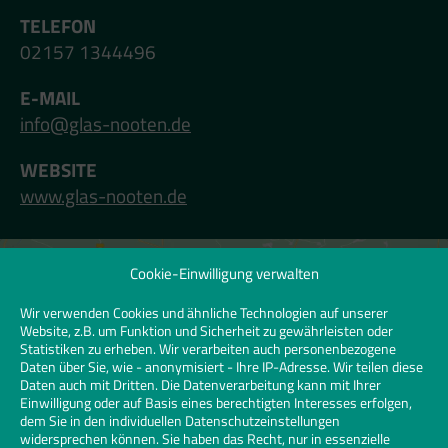
TELEFON
02157 1344496
E-MAIL
info@glas-nooten.de
WEBSITE
www.glas-nooten.de
Cookie-Einwilligung verwalten
Klicken Sie hier, um Marketing-Cookies zu
akzeptieren und diesen Inhalt zu
Wir verwenden Cookies und ähnliche Technologien auf unserer
Website, z.B. um Funktion und Sicherheit zu gewährleisten oder
aktivieren | Click to accept marketing
Statistiken zu erheben. Wir verarbeiten auch personenbezogene
cookies and enable this content
Daten über Sie, wie - anonymisiert - Ihre IP-Adresse. Wir teilen diese
Daten auch mit Dritten. Die Datenverarbeitung kann mit Ihrer
Einwilligung oder auf Basis eines berechtigten Interesses erfolgen,
dem Sie in den individuellen Datenschutzeinstellungen
widersprechen können. Sie haben das Recht, nur in essenzielle