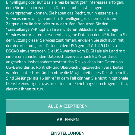
Einwilligung oder auf Basis eines berechtigten Interesses erfolgen,
dem Sie in den individuellen Datenschutzeinstellungen
widersprechen können. Sie haben das Recht, nur in essenzielle
Services einzuwilligen und Ihre Einwilligung zu einem späteren
Zeitpunkt zu ändern oder zu widerrufen. Benutzen Sie den
"Einstellungen"-Knopf an Ihrem unteren Bildschirmrand. Einige
Services verarbeiten personenbezogene Daten in den USA. Indem Sie
der Nutzung dieser Services zustimmen, erklären Sie sich auch mit
der Verarbeitung Ihrer Daten in den USA gemäß Art. 49 (1) lit. a
DSGVO einverstanden. Die USA werden vom EuGH als ein Land mit
einem unzureichenden Datenschutzniveau nach EU-Standards
angesehen. Insbesondere besteht das Risiko, dass Ihre Daten von
US-Behörden zu Kontroll- und Überwachungszwecken verarbeitet
werden, unter Umständen ohne die Möglichkeit eines Rechtsbehelfs.
Sind Sie jünger als 16 Jahre? In dem Fall können Sie nicht in optionale
Dienste einwilligen bzw. müssten Ihre Erziehungsberechtigen bitten,
dies mit Ihnen zu tun.
ALLE AKZEPTIEREN
Kontakt
Datenschutz
Impressum
Cookies
ABLEHNEN
Glaserhandwerk | Links
© 2026 Bundesinnungsverband des Glaserhandwerks | Design und
EINSTELLUNGEN