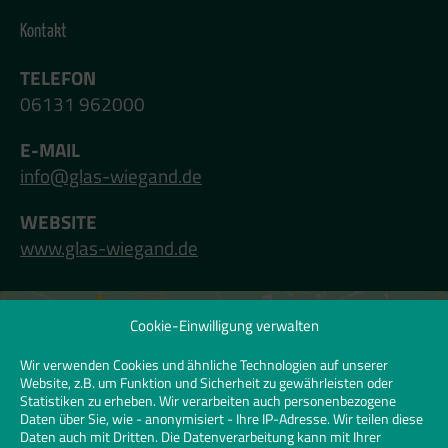
Kontakt
TELEFON
06131 962000
E-MAIL
info@glas-wiegand.de
WEBSITE
www.glas-wiegand.de
Cookie-Einwilligung verwalten
Klicken Sie hier, um Marketing-Cookies zu
akzeptieren und diesen Inhalt zu
Wir verwenden Cookies und ähnliche Technologien auf unserer
Website, z.B. um Funktion und Sicherheit zu gewährleisten oder
aktivieren | Click to accept marketing
Statistiken zu erheben. Wir verarbeiten auch personenbezogene
cookies and enable this content
Daten über Sie, wie - anonymisiert - Ihre IP-Adresse. Wir teilen diese
Daten auch mit Dritten. Die Datenverarbeitung kann mit Ihrer