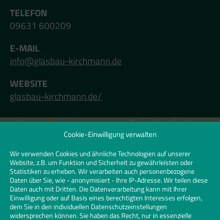
TELEFON
09631 600209
E-MAIL
info@glasbau-kirchmann.de
WEBSITE
glasbau-kirchmann.de/
Cookie-Einwilligung verwalten
Klicken Sie hier, um Marketing-Cookies zu
akzeptieren und diesen Inhalt zu
Wir verwenden Cookies und ähnliche Technologien auf unserer
Website, z.B. um Funktion und Sicherheit zu gewährleisten oder
aktivieren | Click to accept marketing
Statistiken zu erheben. Wir verarbeiten auch personenbezogene
cookies and enable this content
Daten über Sie, wie - anonymisiert - Ihre IP-Adresse. Wir teilen diese
Daten auch mit Dritten. Die Datenverarbeitung kann mit Ihrer
Einwilligung oder auf Basis eines berechtigten Interesses erfolgen,
dem Sie in den individuellen Datenschutzeinstellungen
widersprechen können. Sie haben das Recht, nur in essenzielle