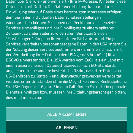
Daten über Sie, wie - anonymisiert - Ihre IP-Adresse. Wir teilen diese
Daten auch mit Dritten. Die Datenverarbeitung kann mit Ihrer
Einwilligung oder auf Basis eines berechtigten Interesses erfolgen,
dem Sie in den individuellen Datenschutzeinstellungen
widersprechen können. Sie haben das Recht, nur in essenzielle
Services einzuwilligen und Ihre Einwilligung zu einem späteren
Zeitpunkt zu ändern oder zu widerrufen. Benutzen Sie den
"Einstellungen"-Knopf an Ihrem unteren Bildschirmrand. Einige
Services verarbeiten personenbezogene Daten in den USA. Indem Sie
der Nutzung dieser Services zustimmen, erklären Sie sich auch mit
der Verarbeitung Ihrer Daten in den USA gemäß Art. 49 (1) lit. a
DSGVO einverstanden. Die USA werden vom EuGH als ein Land mit
einem unzureichenden Datenschutzniveau nach EU-Standards
angesehen. Insbesondere besteht das Risiko, dass Ihre Daten von
US-Behörden zu Kontroll- und Überwachungszwecken verarbeitet
werden, unter Umständen ohne die Möglichkeit eines Rechtsbehelfs.
Sind Sie jünger als 16 Jahre? In dem Fall können Sie nicht in optionale
Dienste einwilligen bzw. müssten Ihre Erziehungsberechtigen bitten,
dies mit Ihnen zu tun.
ALLE AKZEPTIEREN
Kontakt
Datenschutz
Impressum
Cookies
ABLEHNEN
Glaserhandwerk | Links