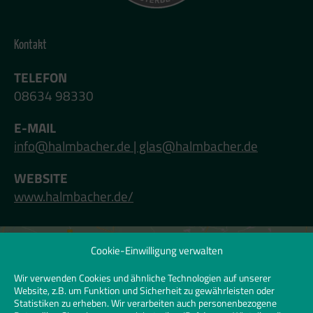
Kontakt
TELEFON
08634 98330
E-MAIL
info@halmbacher.de | glas@halmbacher.de
WEBSITE
www.halmbacher.de/
Cookie-Einwilligung verwalten
Klicken Sie hier, um Marketing-Cookies zu
akzeptieren und diesen Inhalt zu
Wir verwenden Cookies und ähnliche Technologien auf unserer
Website, z.B. um Funktion und Sicherheit zu gewährleisten oder
aktivieren | Click to accept marketing
Statistiken zu erheben. Wir verarbeiten auch personenbezogene
cookies and enable this content