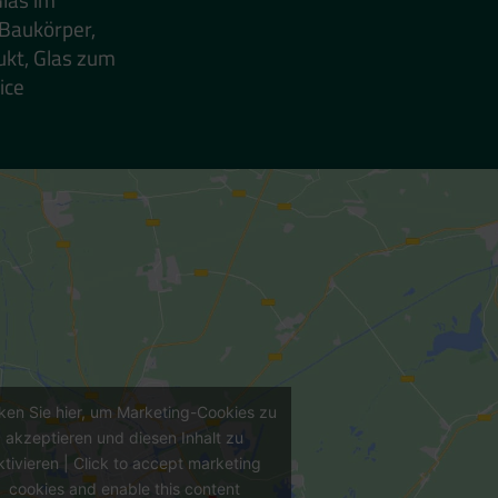
 Baukörper,
ukt, Glas zum
ice
cken Sie hier, um Marketing-Cookies zu
akzeptieren und diesen Inhalt zu
ktivieren | Click to accept marketing
cookies and enable this content