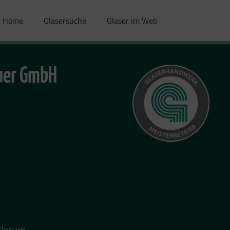
Home
Glasersuche
Glaser im Web
äuer GmbH
Glas im