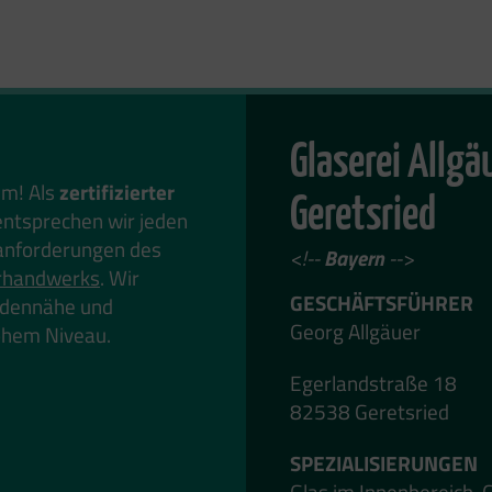
Glaserei Allg
em! Als
zertifizierter
Geretsried
ntsprechen wir jeden
anforderungen des
<!--
Bayern
-->
rhandwerks
. Wir
GESCHÄFTSFÜHRER
undennähe und
Georg Allgäuer
hohem Niveau.
Egerlandstraße 18
82538 Geretsried
SPEZIALISIERUNGEN
Glas im Innenbereich, 