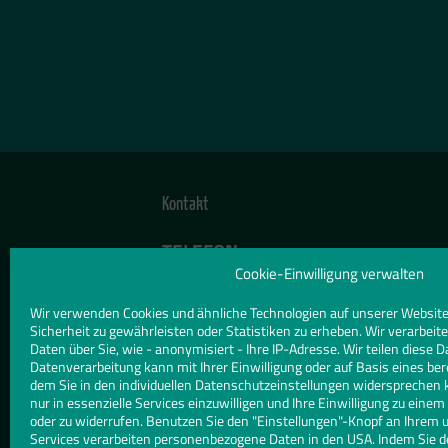
Kontakt
TELEFON
08171 90 333
Cookie-Einwilligung verwalten
Wir verwenden Cookies und ähnliche Technologien auf unserer Website
E-MAIL
Sicherheit zu gewährleisten oder Statistiken zu erheben. Wir verarbe
info@allgaeuer-glaserei.de
Daten über Sie, wie - anonymisiert - Ihre IP-Adresse. Wir teilen diese D
Datenverarbeitung kann mit Ihrer Einwilligung oder auf Basis eines ber
dem Sie in den individuellen Datenschutzeinstellungen widersprechen 
WEBSITE
nur in essenzielle Services einzuwilligen und Ihre Einwilligung zu eine
www.glaserei-allgaeuer.de
oder zu widerrufen. Benutzen Sie den "Einstellungen"-Knopf an Ihrem 
Services verarbeiten personenbezogene Daten in den USA. Indem Sie d