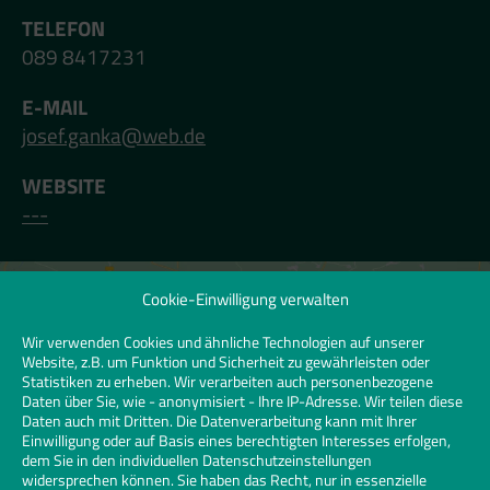
TELEFON
089 8417231
E-MAIL
josef.ganka@web.de
WEBSITE
---
Cookie-Einwilligung verwalten
Klicken Sie hier, um Marketing-Cookies zu
akzeptieren und diesen Inhalt zu
Wir verwenden Cookies und ähnliche Technologien auf unserer
Website, z.B. um Funktion und Sicherheit zu gewährleisten oder
aktivieren | Click to accept marketing
Statistiken zu erheben. Wir verarbeiten auch personenbezogene
cookies and enable this content
Daten über Sie, wie - anonymisiert - Ihre IP-Adresse. Wir teilen diese
Daten auch mit Dritten. Die Datenverarbeitung kann mit Ihrer
Einwilligung oder auf Basis eines berechtigten Interesses erfolgen,
dem Sie in den individuellen Datenschutzeinstellungen
widersprechen können. Sie haben das Recht, nur in essenzielle