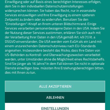
Einwilligung oder auf Basis eines berechtigten Interesses erfolgen,
dem Sie in den individuellen Datenschutzeinstellungen
widersprechen können. Sie haben das Recht, nur in essenzielle
Services einzuwilligen und Ihre Einwilligung zu einem späteren
Zeitpunkt zu ändern oder zu widerrufen. Benutzen Sie den
"Einstellungen"-Knopf an Ihrem unteren Bildschirmrand. Einige
Services verarbeiten personenbezogene Daten in den USA. Indem Sie
der Nutzung dieser Services zustimmen, erklären Sie sich auch mit
der Verarbeitung Ihrer Daten in den USA gemäß Art. 49 (1) lit. a
DSGVO einverstanden. Die USA werden vom EuGH als ein Land mit
einem unzureichenden Datenschutzniveau nach EU-Standards
angesehen. Insbesondere besteht das Risiko, dass Ihre Daten von
US-Behörden zu Kontroll- und Überwachungszwecken verarbeitet
werden, unter Umständen ohne die Möglichkeit eines Rechtsbehelfs.
Sind Sie jünger als 16 Jahre? In dem Fall können Sie nicht in optionale
Dienste einwilligen bzw. müssten Ihre Erziehungsberechtigen bitten,
dies mit Ihnen zu tun.
ALLE AKZEPTIEREN
Kontakt
Datenschutz
Impressum
Cookies
ABLEHNEN
Glaserhandwerk | Links
© 2026 Bundesinnungsverband des Glaserhandwerks | Design und
EINSTELLUNGEN