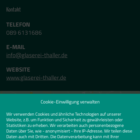
Kontakt
TELEFON
089 6131686
E-MAIL
info@glaserei-thaller.de
WEBSITE
www.glaserei-thaller.de
Cookie-Einwilligung verwalten
Klicken Sie hier, um Marketing-Cookies zu
akzeptieren und diesen Inhalt zu
Wir verwenden Cookies und ähnliche Technologien auf unserer
Website, z.B. um Funktion und Sicherheit zu gewährleisten oder
aktivieren | Click to accept marketing
Statistiken zu erheben. Wir verarbeiten auch personenbezogene
cookies and enable this content
Daten über Sie, wie - anonymisiert - Ihre IP-Adresse. Wir teilen diese
Daten auch mit Dritten. Die Datenverarbeitung kann mit Ihrer