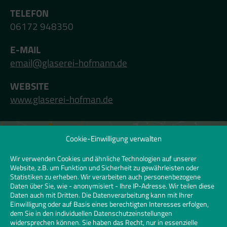
TELEFON
06172 948350
E-MAIL
email@glaserei-hofmann.de
WEBSITE
www.glaserei-hofman.de
Cookie-Einwilligung verwalten
Klicken Sie hier, um Marketing-Cookies zu
akzeptieren und diesen Inhalt zu
Wir verwenden Cookies und ähnliche Technologien auf unserer
Website, z.B. um Funktion und Sicherheit zu gewährleisten oder
aktivieren | Click to accept marketing
Statistiken zu erheben. Wir verarbeiten auch personenbezogene
cookies and enable this content
Daten über Sie, wie - anonymisiert - Ihre IP-Adresse. Wir teilen diese
Daten auch mit Dritten. Die Datenverarbeitung kann mit Ihrer
Einwilligung oder auf Basis eines berechtigten Interesses erfolgen,
dem Sie in den individuellen Datenschutzeinstellungen
widersprechen können. Sie haben das Recht, nur in essenzielle