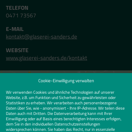
TELEFON
0471 73567
E-MAIL
kontakt@glaserei-sanders.de
WEBSITE
www.glaserei-sanders.de/kontakt
Cookie-Einwilligung verwalten
Klicken Sie hier, um Marketing-Cookies zu
akzeptieren und diesen Inhalt zu
Wir verwenden Cookies und ähnliche Technologien auf unserer
Website, z.B. um Funktion und Sicherheit zu gewährleisten oder
aktivieren | Click to accept marketing
Statistiken zu erheben. Wir verarbeiten auch personenbezogene
cookies and enable this content
Daten über Sie, wie - anonymisiert - Ihre IP-Adresse. Wir teilen diese
Daten auch mit Dritten. Die Datenverarbeitung kann mit Ihrer
Einwilligung oder auf Basis eines berechtigten Interesses erfolgen,
dem Sie in den individuellen Datenschutzeinstellungen
widersprechen können. Sie haben das Recht, nur in essenzielle