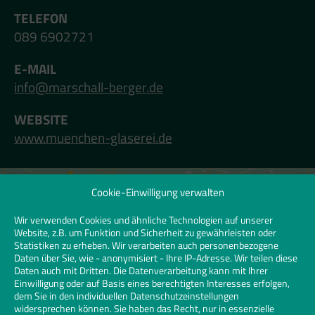
TELEFON
089 6902721
E-MAIL
info@marschall-berger.de
WEBSITE
www.muenchen-glaserei.de
Cookie-Einwilligung verwalten
Klicken Sie hier, um Marketing-Cookies zu
akzeptieren und diesen Inhalt zu
Wir verwenden Cookies und ähnliche Technologien auf unserer
Website, z.B. um Funktion und Sicherheit zu gewährleisten oder
aktivieren | Click to accept marketing
Statistiken zu erheben. Wir verarbeiten auch personenbezogene
cookies and enable this content
Daten über Sie, wie - anonymisiert - Ihre IP-Adresse. Wir teilen diese
Daten auch mit Dritten. Die Datenverarbeitung kann mit Ihrer
Einwilligung oder auf Basis eines berechtigten Interesses erfolgen,
dem Sie in den individuellen Datenschutzeinstellungen
widersprechen können. Sie haben das Recht, nur in essenzielle