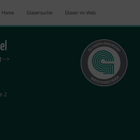
Home
Glasersuche
Glaser im Web
el
g
-->
e 2