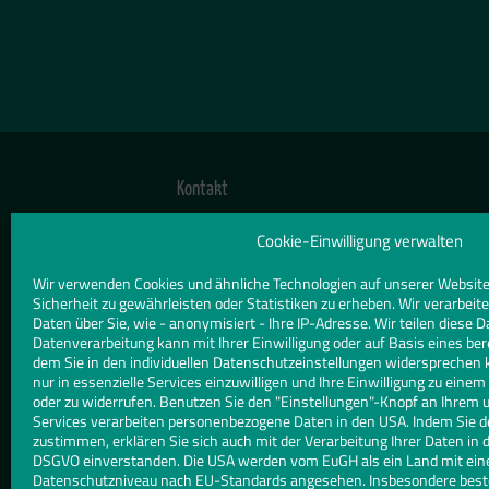
Kontakt
TELEFON
Cookie-Einwilligung verwalten
09187 / 5720
Wir verwenden Cookies und ähnliche Technologien auf unserer Website
Sicherheit zu gewährleisten oder Statistiken zu erheben. Wir verarbe
E-MAIL
Daten über Sie, wie - anonymisiert - Ihre IP-Adresse. Wir teilen diese D
Datenverarbeitung kann mit Ihrer Einwilligung oder auf Basis eines ber
glas@meindel.de
dem Sie in den individuellen Datenschutzeinstellungen widersprechen 
nur in essenzielle Services einzuwilligen und Ihre Einwilligung zu eine
WEBSITE
oder zu widerrufen. Benutzen Sie den "Einstellungen"-Knopf an Ihrem 
Services verarbeiten personenbezogene Daten in den USA. Indem Sie d
www.meindel.de
zustimmen, erklären Sie sich auch mit der Verarbeitung Ihrer Daten in d
DSGVO einverstanden. Die USA werden vom EuGH als ein Land mit ei
Datenschutzniveau nach EU-Standards angesehen. Insbesondere besteh