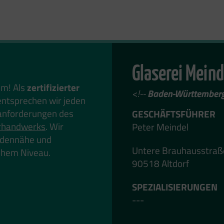
Glaserei Meind
em! Als
zertifizierter
<!--
Baden-Württember
ntsprechen wir jeden
anforderungen des
GESCHÄFTSFÜHRER
rhandwerks
. Wir
Peter Meindel
undennähe und
Untere Brauhausstraß
hohem Niveau.
90518 Altdorf
SPEZIALISIERUNGEN
---