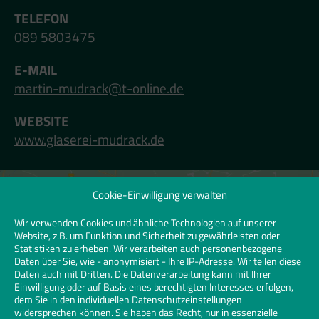
TELEFON
089 5803475
E-MAIL
martin-mudrack@t-online.de
WEBSITE
www.glaserei-mudrack.de
Cookie-Einwilligung verwalten
Klicken Sie hier, um Marketing-Cookies zu
akzeptieren und diesen Inhalt zu
Wir verwenden Cookies und ähnliche Technologien auf unserer
Website, z.B. um Funktion und Sicherheit zu gewährleisten oder
aktivieren | Click to accept marketing
Statistiken zu erheben. Wir verarbeiten auch personenbezogene
cookies and enable this content
Daten über Sie, wie - anonymisiert - Ihre IP-Adresse. Wir teilen diese
Daten auch mit Dritten. Die Datenverarbeitung kann mit Ihrer
Einwilligung oder auf Basis eines berechtigten Interesses erfolgen,
dem Sie in den individuellen Datenschutzeinstellungen
widersprechen können. Sie haben das Recht, nur in essenzielle