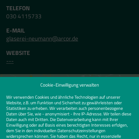
TELEFON
030 4115733
E-MAIL
glaserei-neumann@arcor.de
WEBSITE
---
Cookie-Einwilligung verwalten
Klicken Sie hier, um Marketing-Cookies zu
akzeptieren und diesen Inhalt zu
Wir verwenden Cookies und ähnliche Technologien auf unserer
Website, z.B. um Funktion und Sicherheit zu gewährleisten oder
aktivieren | Click to accept marketing
Statistiken zu erheben. Wir verarbeiten auch personenbezogene
cookies and enable this content
Daten über Sie, wie - anonymisiert - Ihre IP-Adresse. Wir teilen diese
Daten auch mit Dritten. Die Datenverarbeitung kann mit Ihrer
Einwilligung oder auf Basis eines berechtigten Interesses erfolgen,
dem Sie in den individuellen Datenschutzeinstellungen
widersprechen können. Sie haben das Recht, nur in essenzielle