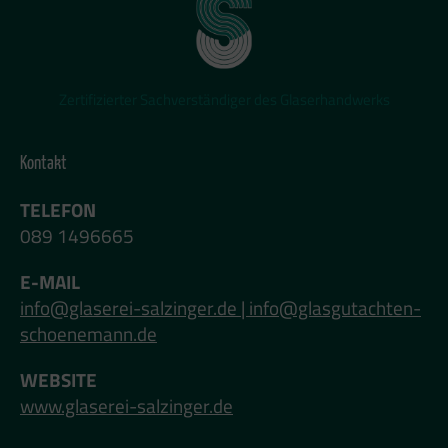
Zertifizierter Sachverständiger des Glaserhandwerks
Kontakt
TELEFON
089 1496665
E-MAIL
info@glaserei-salzinger.de | info@glasgutachten-
schoenemann.de
WEBSITE
www.glaserei-salzinger.de