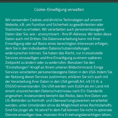
Cookie-Einwilligung verwalten
Klicken Sie hier, um Marketing-Cookies zu
akzeptieren und diesen Inhalt zu
Wir verwenden Cookies und ähnliche Technologien auf unserer
Website, z.B. um Funktion und Sicherheit zu gewährleisten oder
aktivieren | Click to accept marketing
Statistiken zu erheben. Wir verarbeiten auch personenbezogene
cookies and enable this content
Daten über Sie, wie - anonymisiert - Ihre IP-Adresse. Wir teilen diese
Daten auch mit Dritten. Die Datenverarbeitung kann mit Ihrer
Einwilligung oder auf Basis eines berechtigten Interesses erfolgen,
dem Sie in den individuellen Datenschutzeinstellungen
widersprechen können. Sie haben das Recht, nur in essenzielle
Services einzuwilligen und Ihre Einwilligung zu einem späteren
Zeitpunkt zu ändern oder zu widerrufen. Benutzen Sie den
"Einstellungen"-Knopf an Ihrem unteren Bildschirmrand. Einige
Services verarbeiten personenbezogene Daten in den USA. Indem Sie
der Nutzung dieser Services zustimmen, erklären Sie sich auch mit
der Verarbeitung Ihrer Daten in den USA gemäß Art. 49 (1) lit. a
DSGVO einverstanden. Die USA werden vom EuGH als ein Land mit
einem unzureichenden Datenschutzniveau nach EU-Standards
angesehen. Insbesondere besteht das Risiko, dass Ihre Daten von
US-Behörden zu Kontroll- und Überwachungszwecken verarbeitet
werden, unter Umständen ohne die Möglichkeit eines Rechtsbehelfs.
Sind Sie jünger als 16 Jahre? In dem Fall können Sie nicht in optionale
Dienste einwilligen bzw. müssten Ihre Erziehungsberechtigen bitten,