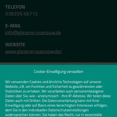
TELEFON
038355 66712
E-MAIL
info@glaserei-zuessow.de
WEBSITE
www.glaserei-zuessow.de/
Cookie-Einwilligung verwalten
Klicken Sie hier, um Marketing-Cookies zu
akzeptieren und diesen Inhalt zu
Wir verwenden Cookies und ähnliche Technologien auf unserer
Website, z.B. um Funktion und Sicherheit zu gewährleisten oder
aktivieren | Click to accept marketing
Statistiken zu erheben. Wir verarbeiten auch personenbezogene
cookies and enable this content
Daten über Sie, wie - anonymisiert - Ihre IP-Adresse. Wir teilen diese
Daten auch mit Dritten. Die Datenverarbeitung kann mit Ihrer
Einwilligung oder auf Basis eines berechtigten Interesses erfolgen,
dem Sie in den individuellen Datenschutzeinstellungen
widersprechen können. Sie haben das Recht, nur in essenzielle