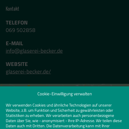
Kontakt
TELEFON
069 502858
E-MAIL
info@glaserei-becker.de
WEBSITE
glaserei-becker.de/
Cookie-Einwilligung verwalten
Klicken Sie hier, um Marketing-Cookies zu
akzeptieren und diesen Inhalt zu
Wir verwenden Cookies und ähnliche Technologien auf unserer
Website, z.B. um Funktion und Sicherheit zu gewährleisten oder
aktivieren | Click to accept marketing
Statistiken zu erheben. Wir verarbeiten auch personenbezogene
cookies and enable this content
Daten über Sie, wie - anonymisiert - Ihre IP-Adresse. Wir teilen diese
Daten auch mit Dritten. Die Datenverarbeitung kann mit Ihrer