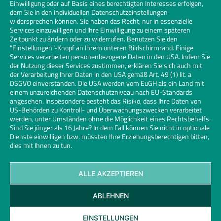
Einwilligung oder auf Basis eines berechtigten Interesses erfolgen,
dem Sie in den individuellen Datenschutzeinstellungen
widersprechen können. Sie haben das Recht, nur in essenzielle
Services einzuwilligen und Ihre Einwilligung zu einem späteren
Zeitpunkt zu ändern oder zu widerrufen. Benutzen Sie den
"Einstellungen"-Knopf an Ihrem unteren Bildschirmrand. Einige
Services verarbeiten personenbezogene Daten in den USA. Indem Sie
der Nutzung dieser Services zustimmen, erklären Sie sich auch mit
der Verarbeitung Ihrer Daten in den USA gemäß Art. 49 (1) lit. a
DSGVO einverstanden. Die USA werden vom EuGH als ein Land mit
einem unzureichenden Datenschutzniveau nach EU-Standards
angesehen. Insbesondere besteht das Risiko, dass Ihre Daten von
US-Behörden zu Kontroll- und Überwachungszwecken verarbeitet
werden, unter Umständen ohne die Möglichkeit eines Rechtsbehelfs.
Sind Sie jünger als 16 Jahre? In dem Fall können Sie nicht in optionale
Dienste einwilligen bzw. müssten Ihre Erziehungsberechtigen bitten,
dies mit Ihnen zu tun.
ALLE AKZEPTIEREN
Kontakt
Datenschutz
Impressum
Cookies
ABLEHNEN
Glaserhandwerk | Links
© 2026 Bundesinnungsverband des Glaserhandwerks | Design und
EINSTELLUNGEN