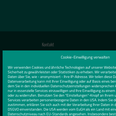
Kontakt
TELEFON
Cookie-Einwilligung verwalten
0208 589191
Wir verwenden Cookies und ähnliche Technologien auf unserer Website
Sicherheit zu gewährleisten oder Statistiken zu erheben. Wir verarbe
E-MAIL
Daten über Sie, wie - anonymisiert - Ihre IP-Adresse. Wir teilen diese D
Datenverarbeitung kann mit Ihrer Einwilligung oder auf Basis eines ber
info@glaserei-walter-engel.de
dem Sie in den individuellen Datenschutzeinstellungen widersprechen 
nur in essenzielle Services einzuwilligen und Ihre Einwilligung zu eine
WEBSITE
oder zu widerrufen. Benutzen Sie den "Einstellungen"-Knopf an Ihrem 
Services verarbeiten personenbezogene Daten in den USA. Indem Sie d
www.glaserei-walter-engel.de/
zustimmen, erklären Sie sich auch mit der Verarbeitung Ihrer Daten in d
DSGVO einverstanden. Die USA werden vom EuGH als ein Land mit ei
Datenschutzniveau nach EU-Standards angesehen. Insbesondere besteh