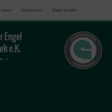
Home
Glasersuche
Glaser im Web
r Engel
ek e.K.
n
-->