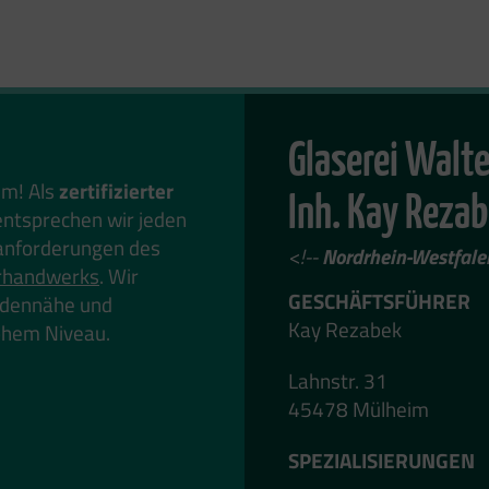
Glaserei Walte
em! Als
zertifizierter
Inh. Kay Rezab
ntsprechen wir jeden
anforderungen des
<!--
Nordrhein-Westfale
rhandwerks
. Wir
GESCHÄFTSFÜHRER
undennähe und
Kay Rezabek
hohem Niveau.
Lahnstr. 31
45478 Mülheim
SPEZIALISIERUNGEN
---