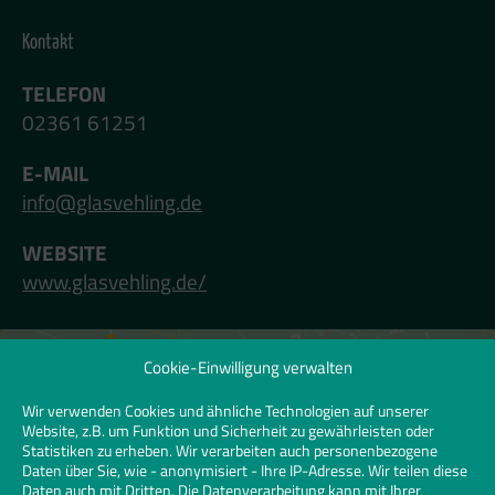
Kontakt
TELEFON
02361 61251
E-MAIL
info@glasvehling.de
WEBSITE
www.glasvehling.de/
Cookie-Einwilligung verwalten
Klicken Sie hier, um Marketing-Cookies zu
akzeptieren und diesen Inhalt zu
Wir verwenden Cookies und ähnliche Technologien auf unserer
Website, z.B. um Funktion und Sicherheit zu gewährleisten oder
aktivieren | Click to accept marketing
Statistiken zu erheben. Wir verarbeiten auch personenbezogene
cookies and enable this content
Daten über Sie, wie - anonymisiert - Ihre IP-Adresse. Wir teilen diese
Daten auch mit Dritten. Die Datenverarbeitung kann mit Ihrer