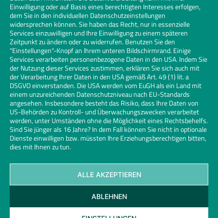
Einwilligung oder auf Basis eines berechtigten Interesses erfolgen,
dem Sie in den individuellen Datenschutzeinstellungen
widersprechen können. Sie haben das Recht, nur in essenzielle
Services einzuwilligen und Ihre Einwilligung zu einem späteren
Zeitpunkt zu ändern oder zu widerrufen. Benutzen Sie den
"Einstellungen"-Knopf an Ihrem unteren Bildschirmrand. Einige
Services verarbeiten personenbezogene Daten in den USA. Indem Sie
der Nutzung dieser Services zustimmen, erklären Sie sich auch mit
der Verarbeitung Ihrer Daten in den USA gemäß Art. 49 (1) lit. a
DSGVO einverstanden. Die USA werden vom EuGH als ein Land mit
einem unzureichenden Datenschutzniveau nach EU-Standards
angesehen. Insbesondere besteht das Risiko, dass Ihre Daten von
US-Behörden zu Kontroll- und Überwachungszwecken verarbeitet
werden, unter Umständen ohne die Möglichkeit eines Rechtsbehelfs.
Sind Sie jünger als 16 Jahre? In dem Fall können Sie nicht in optionale
Dienste einwilligen bzw. müssten Ihre Erziehungsberechtigen bitten,
dies mit Ihnen zu tun.
ALLE AKZEPTIEREN
Kontakt
Datenschutz
Impressum
Cookies
ABLEHNEN
Glaserhandwerk | Links
© 2026 Bundesinnungsverband des Glaserhandwerks | Design und