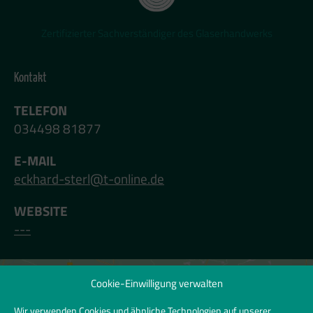
Zertifizierter Sachverständiger des Glaserhandwerks
Kontakt
TELEFON
034498 81877
E-MAIL
eckhard-sterl@t-online.de
WEBSITE
---
Cookie-Einwilligung verwalten
Klicken Sie hier, um Marketing-Cookies zu
akzeptieren und diesen Inhalt zu
Wir verwenden Cookies und ähnliche Technologien auf unserer