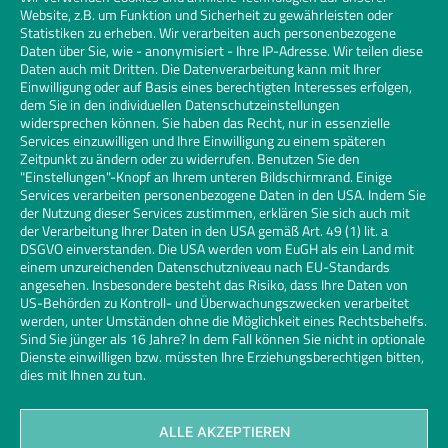
Website, z.B. um Funktion und Sicherheit zu gewährleisten oder
aktivieren | Click to accept marketing
Statistiken zu erheben. Wir verarbeiten auch personenbezogene
cookies and enable this content
Daten über Sie, wie - anonymisiert - Ihre IP-Adresse. Wir teilen diese
Daten auch mit Dritten. Die Datenverarbeitung kann mit Ihrer
Einwilligung oder auf Basis eines berechtigten Interesses erfolgen,
dem Sie in den individuellen Datenschutzeinstellungen
widersprechen können. Sie haben das Recht, nur in essenzielle
Services einzuwilligen und Ihre Einwilligung zu einem späteren
Zeitpunkt zu ändern oder zu widerrufen. Benutzen Sie den
"Einstellungen"-Knopf an Ihrem unteren Bildschirmrand. Einige
Services verarbeiten personenbezogene Daten in den USA. Indem Sie
der Nutzung dieser Services zustimmen, erklären Sie sich auch mit
der Verarbeitung Ihrer Daten in den USA gemäß Art. 49 (1) lit. a
DSGVO einverstanden. Die USA werden vom EuGH als ein Land mit
einem unzureichenden Datenschutzniveau nach EU-Standards
angesehen. Insbesondere besteht das Risiko, dass Ihre Daten von
US-Behörden zu Kontroll- und Überwachungszwecken verarbeitet
werden, unter Umständen ohne die Möglichkeit eines Rechtsbehelfs.
Sind Sie jünger als 16 Jahre? In dem Fall können Sie nicht in optionale
Dienste einwilligen bzw. müssten Ihre Erziehungsberechtigen bitten,
dies mit Ihnen zu tun.
ALLE AKZEPTIEREN