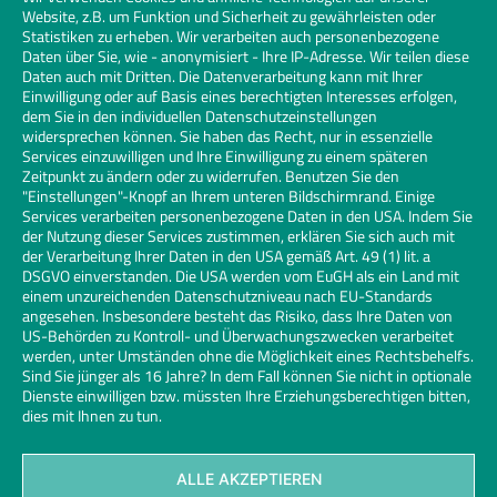
Website, z.B. um Funktion und Sicherheit zu gewährleisten oder
aktivieren | Click to accept marketing
Statistiken zu erheben. Wir verarbeiten auch personenbezogene
cookies and enable this content
Daten über Sie, wie - anonymisiert - Ihre IP-Adresse. Wir teilen diese
Daten auch mit Dritten. Die Datenverarbeitung kann mit Ihrer
Einwilligung oder auf Basis eines berechtigten Interesses erfolgen,
dem Sie in den individuellen Datenschutzeinstellungen
widersprechen können. Sie haben das Recht, nur in essenzielle
Services einzuwilligen und Ihre Einwilligung zu einem späteren
Zeitpunkt zu ändern oder zu widerrufen. Benutzen Sie den
"Einstellungen"-Knopf an Ihrem unteren Bildschirmrand. Einige
Services verarbeiten personenbezogene Daten in den USA. Indem Sie
der Nutzung dieser Services zustimmen, erklären Sie sich auch mit
der Verarbeitung Ihrer Daten in den USA gemäß Art. 49 (1) lit. a
DSGVO einverstanden. Die USA werden vom EuGH als ein Land mit
einem unzureichenden Datenschutzniveau nach EU-Standards
angesehen. Insbesondere besteht das Risiko, dass Ihre Daten von
US-Behörden zu Kontroll- und Überwachungszwecken verarbeitet
werden, unter Umständen ohne die Möglichkeit eines Rechtsbehelfs.
Sind Sie jünger als 16 Jahre? In dem Fall können Sie nicht in optionale
Dienste einwilligen bzw. müssten Ihre Erziehungsberechtigen bitten,
dies mit Ihnen zu tun.
ALLE AKZEPTIEREN