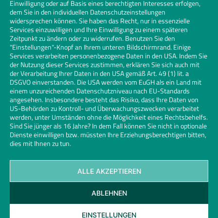
Einwilligung oder auf Basis eines berechtigten Interesses erfolgen,
dem Sie in den individuellen Datenschutzeinstellungen
widersprechen können. Sie haben das Recht, nur in essenzielle
Services einzuwilligen und Ihre Einwilligung zu einem späteren
Zeitpunkt zu ändern oder zu widerrufen. Benutzen Sie den
"Einstellungen"-Knopf an Ihrem unteren Bildschirmrand. Einige
Services verarbeiten personenbezogene Daten in den USA. Indem Sie
der Nutzung dieser Services zustimmen, erklären Sie sich auch mit
der Verarbeitung Ihrer Daten in den USA gemäß Art. 49 (1) lit. a
DSGVO einverstanden. Die USA werden vom EuGH als ein Land mit
einem unzureichenden Datenschutzniveau nach EU-Standards
angesehen. Insbesondere besteht das Risiko, dass Ihre Daten von
US-Behörden zu Kontroll- und Überwachungszwecken verarbeitet
werden, unter Umständen ohne die Möglichkeit eines Rechtsbehelfs.
Sind Sie jünger als 16 Jahre? In dem Fall können Sie nicht in optionale
Dienste einwilligen bzw. müssten Ihre Erziehungsberechtigen bitten,
dies mit Ihnen zu tun.
ALLE AKZEPTIEREN
Kontakt
Datenschutz
Impressum
Cookies
ABLEHNEN
Glaserhandwerk | Links
© 2026 Bundesinnungsverband des Glaserhandwerks | Design und
EINSTELLUNGEN