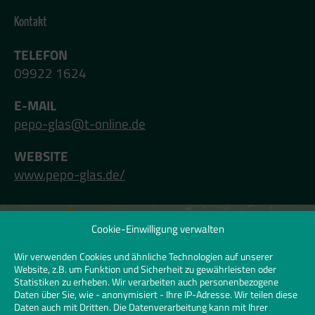
Kontakt
TELEFON
09922 1624
E-MAIL
pepo-glas@t-online.de
WEBSITE
www.pepo-glas.de/
Cookie-Einwilligung verwalten
Klicken Sie hier, um Marketing-Cookies zu
akzeptieren und diesen Inhalt zu
Wir verwenden Cookies und ähnliche Technologien auf unserer
Website, z.B. um Funktion und Sicherheit zu gewährleisten oder
aktivieren | Click to accept marketing
Statistiken zu erheben. Wir verarbeiten auch personenbezogene
cookies and enable this content
Daten über Sie, wie - anonymisiert - Ihre IP-Adresse. Wir teilen diese
Daten auch mit Dritten. Die Datenverarbeitung kann mit Ihrer