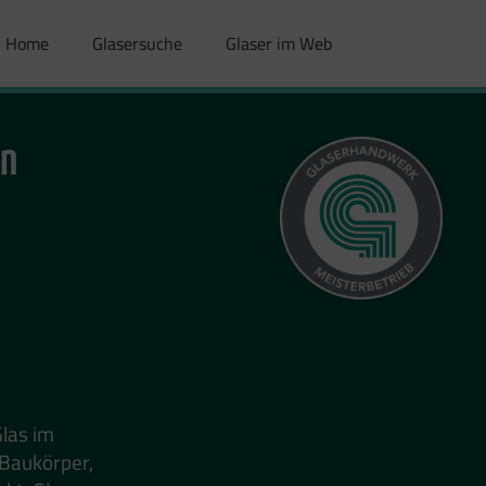
Home
Glasersuche
Glaser im Web
hn
Glas im
 Baukörper,