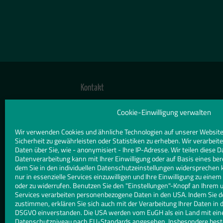
Kontakt
TELEFON
Cookie-Einwilligung verwalten
09365 881175
Wir verwenden Cookies und ähnliche Technologien auf unserer Website
Sicherheit zu gewährleisten oder Statistiken zu erheben. Wir verarbe
E-MAIL
Daten über Sie, wie - anonymisiert - Ihre IP-Adresse. Wir teilen diese D
info@glaskunst-kuhn.de
Datenverarbeitung kann mit Ihrer Einwilligung oder auf Basis eines ber
dem Sie in den individuellen Datenschutzeinstellungen widersprechen 
nur in essenzielle Services einzuwilligen und Ihre Einwilligung zu eine
WEBSITE
oder zu widerrufen. Benutzen Sie den "Einstellungen"-Knopf an Ihrem 
www.glaskunst-kuhn.de
Services verarbeiten personenbezogene Daten in den USA. Indem Sie d
zustimmen, erklären Sie sich auch mit der Verarbeitung Ihrer Daten in d
DSGVO einverstanden. Die USA werden vom EuGH als ein Land mit ei
Datenschutzniveau nach EU-Standards angesehen. Insbesondere besteh