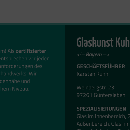
Glaskunst Ku
em! Als
zertifizierter
<!--
Bayern
-->
ntsprechen wir jeden
anforderungen des
GESCHÄFTSFÜHRER
rhandwerks
. Wir
Karsten Kuhn
undennähe und
Weinbergstr. 23
hohem Niveau.
97261 Güntersleben
SPEZIALISIERUNGEN
Glas im Innenbereich, 
Außenbereich, Glas im