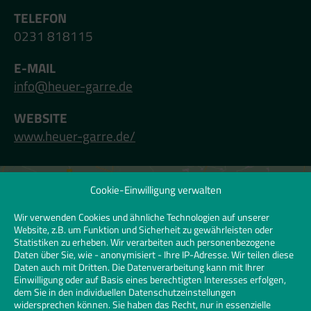
TELEFON
0231 818115
E-MAIL
info@heuer-garre.de
WEBSITE
www.heuer-garre.de/
Cookie-Einwilligung verwalten
Klicken Sie hier, um Marketing-Cookies zu
akzeptieren und diesen Inhalt zu
Wir verwenden Cookies und ähnliche Technologien auf unserer
Website, z.B. um Funktion und Sicherheit zu gewährleisten oder
aktivieren | Click to accept marketing
Statistiken zu erheben. Wir verarbeiten auch personenbezogene
cookies and enable this content
Daten über Sie, wie - anonymisiert - Ihre IP-Adresse. Wir teilen diese
Daten auch mit Dritten. Die Datenverarbeitung kann mit Ihrer
Einwilligung oder auf Basis eines berechtigten Interesses erfolgen,
dem Sie in den individuellen Datenschutzeinstellungen
widersprechen können. Sie haben das Recht, nur in essenzielle