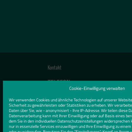
Kontakt
TELEFON
030 823257402
Cookie-Einwilligung verwalten
Wir verwenden Cookies und ähnliche Technologien auf unserer Website
E-MAIL
Sicherheit zu gewährleisten oder Statistiken zu erheben. Wir verarbe
info@kunst-und-bauglaserei-block
Daten über Sie, wie - anonymisiert - Ihre IP-Adresse. Wir teilen diese D
Datenverarbeitung kann mit Ihrer Einwilligung oder auf Basis eines ber
dem Sie in den individuellen Datenschutzeinstellungen widersprechen 
WEBSITE
nur in essenzielle Services einzuwilligen und Ihre Einwilligung zu eine
www.glaserei-block.de
oder zu widerrufen. Benutzen Sie den "Einstellungen"-Knopf an Ihrem 