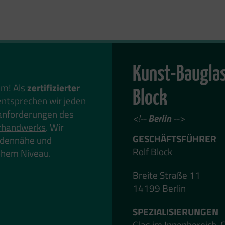
Kunst-Bauglas
em! Als
zertifizierter
Block
ntsprechen wir jeden
anforderungen des
<!--
Berlin
-->
rhandwerks
. Wir
GESCHÄFTSFÜHRER
undennähe und
Rolf Block
hohem Niveau.
Breite Straße 11
14199 Berlin
SPEZIALISIERUNGEN
Glas im Innenbereich, 