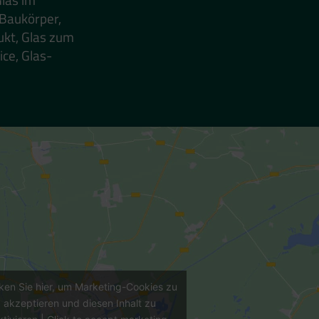
 Baukörper,
ukt, Glas zum
ice, Glas-
cken Sie hier, um Marketing-Cookies zu
akzeptieren und diesen Inhalt zu