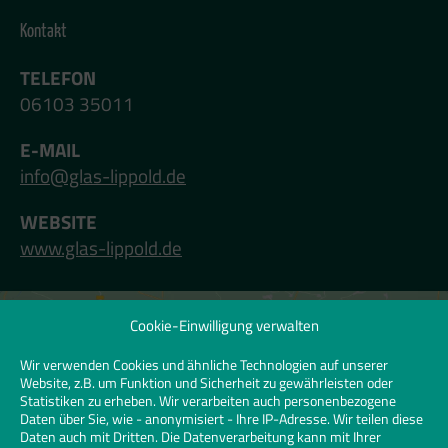
Kontakt
TELEFON
06103 35011
E-MAIL
info@glas-lippold.de
WEBSITE
www.glas-lippold.de
Cookie-Einwilligung verwalten
Klicken Sie hier, um Marketing-Cookies zu
akzeptieren und diesen Inhalt zu
Wir verwenden Cookies und ähnliche Technologien auf unserer
Website, z.B. um Funktion und Sicherheit zu gewährleisten oder
aktivieren | Click to accept marketing
Statistiken zu erheben. Wir verarbeiten auch personenbezogene
cookies and enable this content
Daten über Sie, wie - anonymisiert - Ihre IP-Adresse. Wir teilen diese
Daten auch mit Dritten. Die Datenverarbeitung kann mit Ihrer