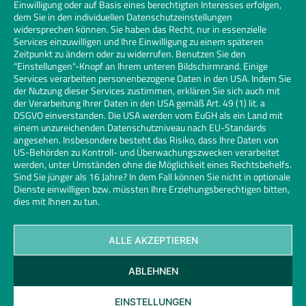
Einwilligung oder auf Basis eines berechtigten Interesses erfolgen,
dem Sie in den individuellen Datenschutzeinstellungen
widersprechen können. Sie haben das Recht, nur in essenzielle
Services einzuwilligen und Ihre Einwilligung zu einem späteren
Zeitpunkt zu ändern oder zu widerrufen. Benutzen Sie den
"Einstellungen"-Knopf an Ihrem unteren Bildschirmrand. Einige
Services verarbeiten personenbezogene Daten in den USA. Indem Sie
der Nutzung dieser Services zustimmen, erklären Sie sich auch mit
der Verarbeitung Ihrer Daten in den USA gemäß Art. 49 (1) lit. a
DSGVO einverstanden. Die USA werden vom EuGH als ein Land mit
einem unzureichenden Datenschutzniveau nach EU-Standards
angesehen. Insbesondere besteht das Risiko, dass Ihre Daten von
US-Behörden zu Kontroll- und Überwachungszwecken verarbeitet
werden, unter Umständen ohne die Möglichkeit eines Rechtsbehelfs.
Sind Sie jünger als 16 Jahre? In dem Fall können Sie nicht in optionale
Dienste einwilligen bzw. müssten Ihre Erziehungsberechtigen bitten,
dies mit Ihnen zu tun.
ALLE AKZEPTIEREN
Kontakt
Datenschutz
Impressum
Cookies
ABLEHNEN
Glaserhandwerk | Links
© 2026 Bundesinnungsverband des Glaserhandwerks | Design und
EINSTELLUNGEN