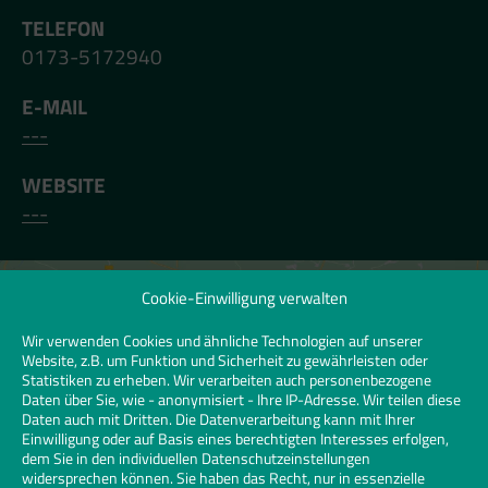
TELEFON
0173-5172940
E-MAIL
---
WEBSITE
---
Cookie-Einwilligung verwalten
Klicken Sie hier, um Marketing-Cookies zu
akzeptieren und diesen Inhalt zu
Wir verwenden Cookies und ähnliche Technologien auf unserer
Website, z.B. um Funktion und Sicherheit zu gewährleisten oder
aktivieren | Click to accept marketing
Statistiken zu erheben. Wir verarbeiten auch personenbezogene
cookies and enable this content
Daten über Sie, wie - anonymisiert - Ihre IP-Adresse. Wir teilen diese
Daten auch mit Dritten. Die Datenverarbeitung kann mit Ihrer
Einwilligung oder auf Basis eines berechtigten Interesses erfolgen,
dem Sie in den individuellen Datenschutzeinstellungen
widersprechen können. Sie haben das Recht, nur in essenzielle