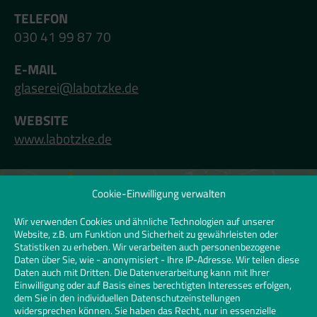
TELEFON
030 41 99 87 70
E-MAIL
glaserei@labotzke.de
WEBSITE
www.labotzke.de
Cookie-Einwilligung verwalten
Klicken Sie hier, um Marketing-Cookies zu
akzeptieren und diesen Inhalt zu
Wir verwenden Cookies und ähnliche Technologien auf unserer
Website, z.B. um Funktion und Sicherheit zu gewährleisten oder
aktivieren | Click to accept marketing
Statistiken zu erheben. Wir verarbeiten auch personenbezogene
cookies and enable this content
Daten über Sie, wie - anonymisiert - Ihre IP-Adresse. Wir teilen diese
Daten auch mit Dritten. Die Datenverarbeitung kann mit Ihrer
Einwilligung oder auf Basis eines berechtigten Interesses erfolgen,
dem Sie in den individuellen Datenschutzeinstellungen
widersprechen können. Sie haben das Recht, nur in essenzielle