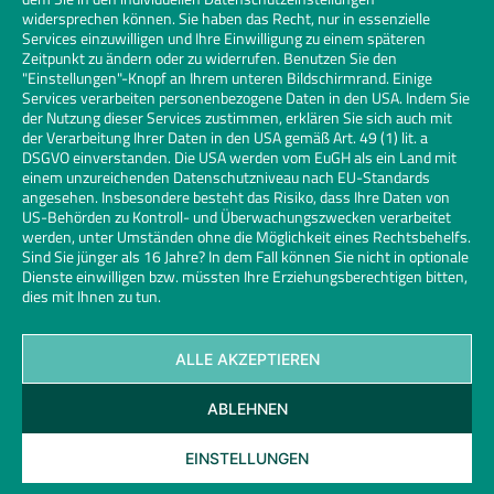
widersprechen können. Sie haben das Recht, nur in essenzielle
Services einzuwilligen und Ihre Einwilligung zu einem späteren
Zeitpunkt zu ändern oder zu widerrufen. Benutzen Sie den
"Einstellungen"-Knopf an Ihrem unteren Bildschirmrand. Einige
Services verarbeiten personenbezogene Daten in den USA. Indem Sie
der Nutzung dieser Services zustimmen, erklären Sie sich auch mit
der Verarbeitung Ihrer Daten in den USA gemäß Art. 49 (1) lit. a
DSGVO einverstanden. Die USA werden vom EuGH als ein Land mit
einem unzureichenden Datenschutzniveau nach EU-Standards
angesehen. Insbesondere besteht das Risiko, dass Ihre Daten von
US-Behörden zu Kontroll- und Überwachungszwecken verarbeitet
werden, unter Umständen ohne die Möglichkeit eines Rechtsbehelfs.
Sind Sie jünger als 16 Jahre? In dem Fall können Sie nicht in optionale
Dienste einwilligen bzw. müssten Ihre Erziehungsberechtigen bitten,
dies mit Ihnen zu tun.
ALLE AKZEPTIEREN
Kontakt
Datenschutz
Impressum
Cookies
ABLEHNEN
Glaserhandwerk | Links
© 2026 Bundesinnungsverband des Glaserhandwerks | Design und
EINSTELLUNGEN
Entwicklung:
2SINN GmbH