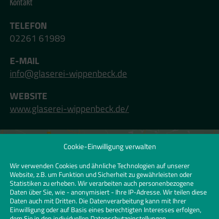
Kontakt
TELEFON
02261 61989
E-MAIL
info@glaserei-wippenbeck.de
WEBSITE
www.glaserei-wippenbeck.de/
Cookie-Einwilligung verwalten
Klicken Sie hier, um Marketing-Cookies zu
akzeptieren und diesen Inhalt zu
Wir verwenden Cookies und ähnliche Technologien auf unserer
Website, z.B. um Funktion und Sicherheit zu gewährleisten oder
aktivieren | Click to accept marketing
Statistiken zu erheben. Wir verarbeiten auch personenbezogene
cookies and enable this content
Daten über Sie, wie - anonymisiert - Ihre IP-Adresse. Wir teilen diese
Daten auch mit Dritten. Die Datenverarbeitung kann mit Ihrer
Einwilligung oder auf Basis eines berechtigten Interesses erfolgen,
dem Sie in den individuellen Datenschutzeinstellungen