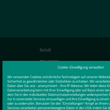
Kontakt
TELEFON
08561 98580
Cookie-Einwilligung verwalten
Wir verwenden Cookies und ähnliche Technologien auf unserer Website
E-MAIL
Sicherheit zu gewährleisten oder Statistiken zu erheben. Wir verarbe
marcus@pfeffereder.de | info@pfef
Daten über Sie, wie - anonymisiert - Ihre IP-Adresse. Wir teilen diese D
Datenverarbeitung kann mit Ihrer Einwilligung oder auf Basis eines ber
dem Sie in den individuellen Datenschutzeinstellungen widersprechen 
WEBSITE
nur in essenzielle Services einzuwilligen und Ihre Einwilligung zu eine
www.pfeffereder.de/
oder zu widerrufen. Benutzen Sie den "Einstellungen"-Knopf an Ihrem 
Services verarbeiten personenbezogene Daten in den USA. Indem Sie d