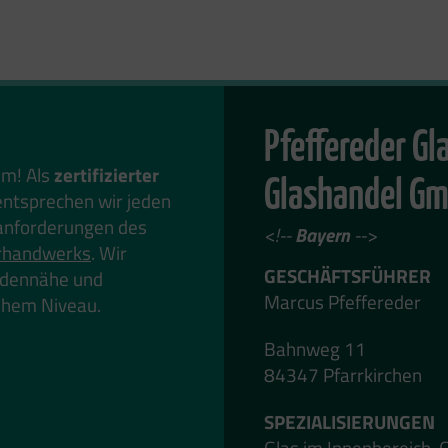
Pfeffereder Gl
em! Als
zertifizierter
Glashandel G
ntsprechen wir jeden
anforderungen des
<!--
Bayern
-->
rhandwerks
. Wir
GESCHÄFTSFÜHRER
undennähe und
Marcus Pfeffereder
hohem Niveau.
Bahnweg 11
84347 Pfarrkirchen
SPEZIALISIERUNGEN
Glas im Innenbereich, 