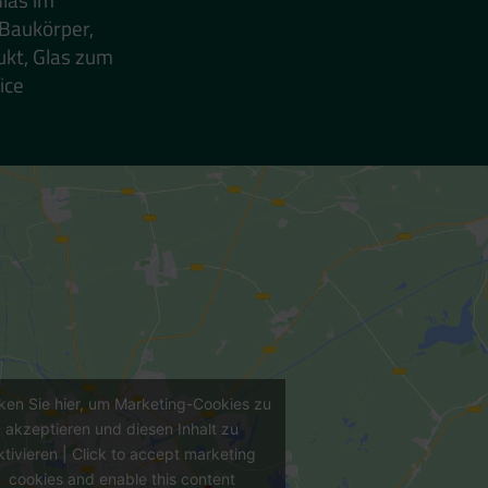
 Baukörper,
ukt, Glas zum
ice
cken Sie hier, um Marketing-Cookies zu
akzeptieren und diesen Inhalt zu
ktivieren | Click to accept marketing
cookies and enable this content