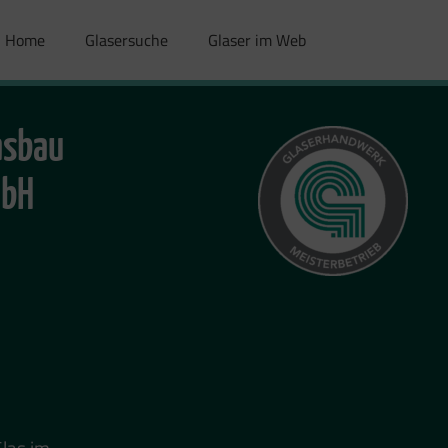
Home
Glasersuche
Glaser im Web
asbau
mbH
Glas im