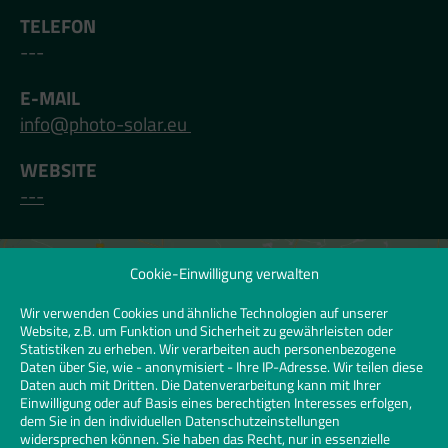
TELEFON
---
E-MAIL
info@photo-solar.eu
WEBSITE
---
Cookie-Einwilligung verwalten
Klicken Sie hier, um Marketing-Cookies zu
akzeptieren und diesen Inhalt zu
Wir verwenden Cookies und ähnliche Technologien auf unserer
Website, z.B. um Funktion und Sicherheit zu gewährleisten oder
aktivieren | Click to accept marketing
Statistiken zu erheben. Wir verarbeiten auch personenbezogene
cookies and enable this content
Daten über Sie, wie - anonymisiert - Ihre IP-Adresse. Wir teilen diese
Daten auch mit Dritten. Die Datenverarbeitung kann mit Ihrer
Einwilligung oder auf Basis eines berechtigten Interesses erfolgen,
dem Sie in den individuellen Datenschutzeinstellungen
widersprechen können. Sie haben das Recht, nur in essenzielle