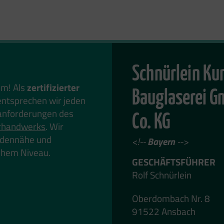
Schnürlein Ku
em! Als
zertifizierter
Bauglaserei 
ntsprechen wir jeden
anforderungen des
Co. KG
rhandwerks
. Wir
undennähe und
<!--
Bayern
-->
hohem Niveau.
GESCHÄFTSFÜHRER
Rolf Schnürlein
Oberdombach Nr. 8
91522 Ansbach