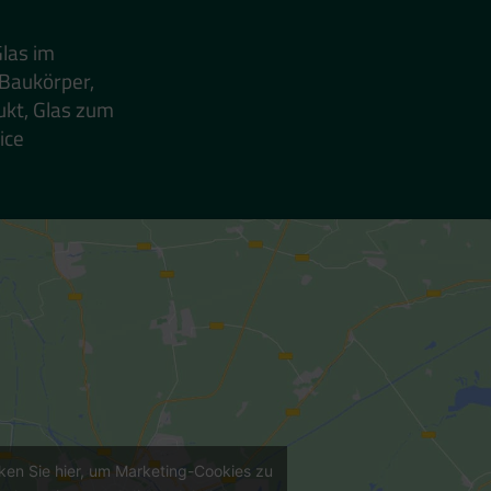
Glas im
 Baukörper,
ukt, Glas zum
ice
cken Sie hier, um Marketing-Cookies zu