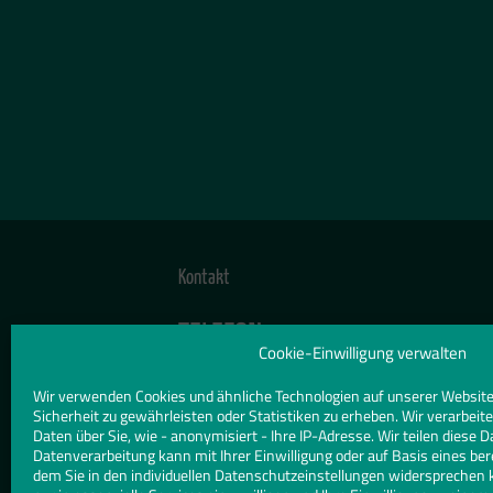
Kontakt
TELEFON
Cookie-Einwilligung verwalten
09823 313
Wir verwenden Cookies und ähnliche Technologien auf unserer Website
E-MAIL
Sicherheit zu gewährleisten oder Statistiken zu erheben. Wir verarbe
schnuerlein@googlemail.com
Daten über Sie, wie - anonymisiert - Ihre IP-Adresse. Wir teilen diese D
Datenverarbeitung kann mit Ihrer Einwilligung oder auf Basis eines ber
dem Sie in den individuellen Datenschutzeinstellungen widersprechen 
WEBSITE