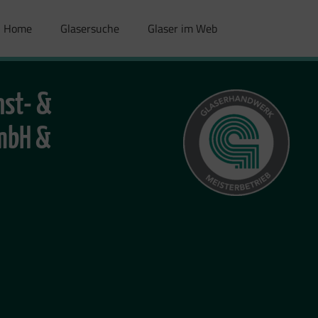
Home
Glasersuche
Glaser im Web
nst- &
GmbH &