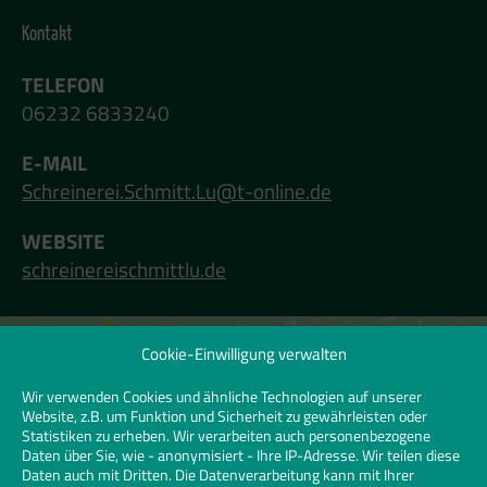
Kontakt
TELEFON
06232 6833240
E-MAIL
Schreinerei.Schmitt.Lu@t-online.de
WEBSITE
schreinereischmittlu.de
Cookie-Einwilligung verwalten
Klicken Sie hier, um Marketing-Cookies zu
akzeptieren und diesen Inhalt zu
Wir verwenden Cookies und ähnliche Technologien auf unserer
Website, z.B. um Funktion und Sicherheit zu gewährleisten oder
aktivieren | Click to accept marketing
Statistiken zu erheben. Wir verarbeiten auch personenbezogene
cookies and enable this content
Daten über Sie, wie - anonymisiert - Ihre IP-Adresse. Wir teilen diese
Daten auch mit Dritten. Die Datenverarbeitung kann mit Ihrer