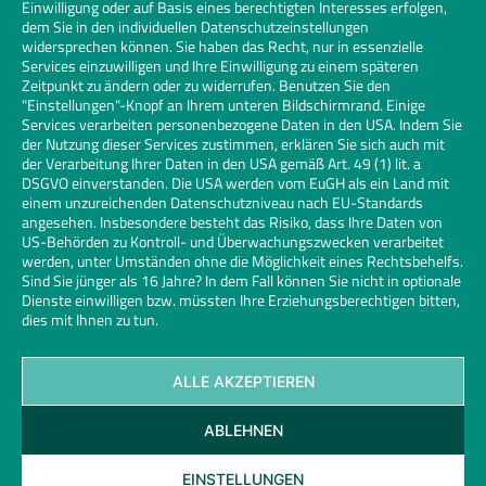
Einwilligung oder auf Basis eines berechtigten Interesses erfolgen,
dem Sie in den individuellen Datenschutzeinstellungen
widersprechen können. Sie haben das Recht, nur in essenzielle
Services einzuwilligen und Ihre Einwilligung zu einem späteren
Zeitpunkt zu ändern oder zu widerrufen. Benutzen Sie den
"Einstellungen"-Knopf an Ihrem unteren Bildschirmrand. Einige
Services verarbeiten personenbezogene Daten in den USA. Indem Sie
der Nutzung dieser Services zustimmen, erklären Sie sich auch mit
der Verarbeitung Ihrer Daten in den USA gemäß Art. 49 (1) lit. a
DSGVO einverstanden. Die USA werden vom EuGH als ein Land mit
einem unzureichenden Datenschutzniveau nach EU-Standards
angesehen. Insbesondere besteht das Risiko, dass Ihre Daten von
US-Behörden zu Kontroll- und Überwachungszwecken verarbeitet
werden, unter Umständen ohne die Möglichkeit eines Rechtsbehelfs.
Sind Sie jünger als 16 Jahre? In dem Fall können Sie nicht in optionale
Dienste einwilligen bzw. müssten Ihre Erziehungsberechtigen bitten,
dies mit Ihnen zu tun.
ALLE AKZEPTIEREN
Kontakt
Datenschutz
Impressum
Cookies
ABLEHNEN
Glaserhandwerk | Links
© 2026 Bundesinnungsverband des Glaserhandwerks | Design und
EINSTELLUNGEN