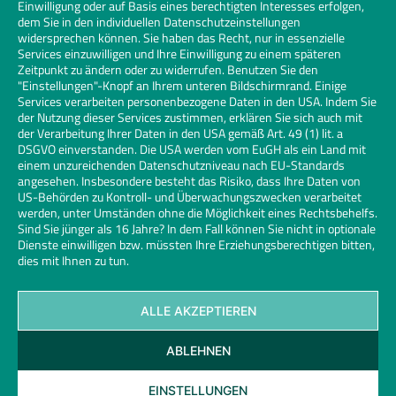
Einwilligung oder auf Basis eines berechtigten Interesses erfolgen,
dem Sie in den individuellen Datenschutzeinstellungen
widersprechen können. Sie haben das Recht, nur in essenzielle
Services einzuwilligen und Ihre Einwilligung zu einem späteren
Zeitpunkt zu ändern oder zu widerrufen. Benutzen Sie den
"Einstellungen"-Knopf an Ihrem unteren Bildschirmrand. Einige
Services verarbeiten personenbezogene Daten in den USA. Indem Sie
der Nutzung dieser Services zustimmen, erklären Sie sich auch mit
der Verarbeitung Ihrer Daten in den USA gemäß Art. 49 (1) lit. a
DSGVO einverstanden. Die USA werden vom EuGH als ein Land mit
einem unzureichenden Datenschutzniveau nach EU-Standards
angesehen. Insbesondere besteht das Risiko, dass Ihre Daten von
US-Behörden zu Kontroll- und Überwachungszwecken verarbeitet
werden, unter Umständen ohne die Möglichkeit eines Rechtsbehelfs.
Sind Sie jünger als 16 Jahre? In dem Fall können Sie nicht in optionale
Dienste einwilligen bzw. müssten Ihre Erziehungsberechtigen bitten,
dies mit Ihnen zu tun.
ALLE AKZEPTIEREN
Kontakt
Datenschutz
Impressum
Cookies
ABLEHNEN
Glaserhandwerk | Links
© 2026 Bundesinnungsverband des Glaserhandwerks | Design und
EINSTELLUNGEN