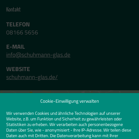
Kontakt
TELEFON
08166 5656
E-MAIL
info@schuhmann-glas.de
WEBSITE
schuhmann-glas.de/
Cookie-Einwilligung verwalten
Klicken Sie hier, um Marketing-Cookies zu
akzeptieren und diesen Inhalt zu
Wir verwenden Cookies und ähnliche Technologien auf unserer
Website, z.B. um Funktion und Sicherheit zu gewährleisten oder
aktivieren | Click to accept marketing
Statistiken zu erheben. Wir verarbeiten auch personenbezogene
cookies and enable this content
Daten über Sie, wie - anonymisiert - Ihre IP-Adresse. Wir teilen diese
Daten auch mit Dritten. Die Datenverarbeitung kann mit Ihrer