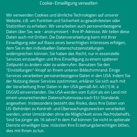
Cookie-Einwilligung verwalten
Klicken Sie hier, um Marketing-Cookies zu
akzeptieren und diesen Inhalt zu
Wir verwenden Cookies und ähnliche Technologien auf unserer
Website, z.B. um Funktion und Sicherheit zu gewährleisten oder
aktivieren | Click to accept marketing
Statistiken zu erheben. Wir verarbeiten auch personenbezogene
cookies and enable this content
Daten über Sie, wie - anonymisiert - Ihre IP-Adresse. Wir teilen diese
Daten auch mit Dritten. Die Datenverarbeitung kann mit Ihrer
Einwilligung oder auf Basis eines berechtigten Interesses erfolgen,
dem Sie in den individuellen Datenschutzeinstellungen
widersprechen können. Sie haben das Recht, nur in essenzielle
Services einzuwilligen und Ihre Einwilligung zu einem späteren
Zeitpunkt zu ändern oder zu widerrufen. Benutzen Sie den
"Einstellungen"-Knopf an Ihrem unteren Bildschirmrand. Einige
Services verarbeiten personenbezogene Daten in den USA. Indem Sie
der Nutzung dieser Services zustimmen, erklären Sie sich auch mit
der Verarbeitung Ihrer Daten in den USA gemäß Art. 49 (1) lit. a
DSGVO einverstanden. Die USA werden vom EuGH als ein Land mit
einem unzureichenden Datenschutzniveau nach EU-Standards
angesehen. Insbesondere besteht das Risiko, dass Ihre Daten von
US-Behörden zu Kontroll- und Überwachungszwecken verarbeitet
werden, unter Umständen ohne die Möglichkeit eines Rechtsbehelfs.
Sind Sie jünger als 16 Jahre? In dem Fall können Sie nicht in optionale
Dienste einwilligen bzw. müssten Ihre Erziehungsberechtigen bitten,
dies mit Ihnen zu tun.