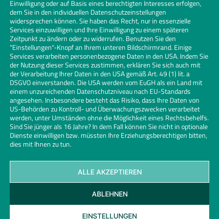
Einwilligung oder auf Basis eines berechtigten Interesses erfolgen,
dem Sie in den individuellen Datenschutzeinstellungen
widersprechen können. Sie haben das Recht, nur in essenzielle
Services einzuwilligen und Ihre Einwilligung zu einem späteren
Zeitpunkt zu ändern oder zu widerrufen. Benutzen Sie den
"Einstellungen"-Knopf an Ihrem unteren Bildschirmrand. Einige
Services verarbeiten personenbezogene Daten in den USA. Indem Sie
der Nutzung dieser Services zustimmen, erklären Sie sich auch mit
der Verarbeitung Ihrer Daten in den USA gemäß Art. 49 (1) lit. a
DSGVO einverstanden. Die USA werden vom EuGH als ein Land mit
einem unzureichenden Datenschutzniveau nach EU-Standards
angesehen. Insbesondere besteht das Risiko, dass Ihre Daten von
US-Behörden zu Kontroll- und Überwachungszwecken verarbeitet
werden, unter Umständen ohne die Möglichkeit eines Rechtsbehelfs.
Sind Sie jünger als 16 Jahre? In dem Fall können Sie nicht in optionale
Dienste einwilligen bzw. müssten Ihre Erziehungsberechtigen bitten,
dies mit Ihnen zu tun.
ALLE AKZEPTIEREN
Kontakt
Datenschutz
Impressum
Cookies
ABLEHNEN
Glaserhandwerk | Links
© 2026 Bundesinnungsverband des Glaserhandwerks | Design und
EINSTELLUNGEN