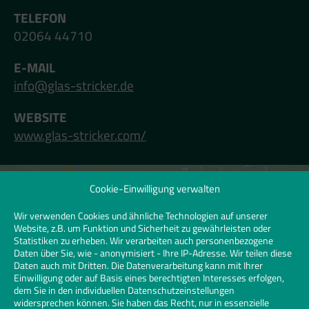
TELEFON
02064 44710
E-MAIL
info@glas-stricker.de
WEBSITE
www.glas-stricker.com/
Cookie-Einwilligung verwalten
Klicken Sie hier, um Marketing-Cookies zu
akzeptieren und diesen Inhalt zu
Wir verwenden Cookies und ähnliche Technologien auf unserer
Website, z.B. um Funktion und Sicherheit zu gewährleisten oder
aktivieren | Click to accept marketing
Statistiken zu erheben. Wir verarbeiten auch personenbezogene
cookies and enable this content
Daten über Sie, wie - anonymisiert - Ihre IP-Adresse. Wir teilen diese
Daten auch mit Dritten. Die Datenverarbeitung kann mit Ihrer
Einwilligung oder auf Basis eines berechtigten Interesses erfolgen,
dem Sie in den individuellen Datenschutzeinstellungen
widersprechen können. Sie haben das Recht, nur in essenzielle