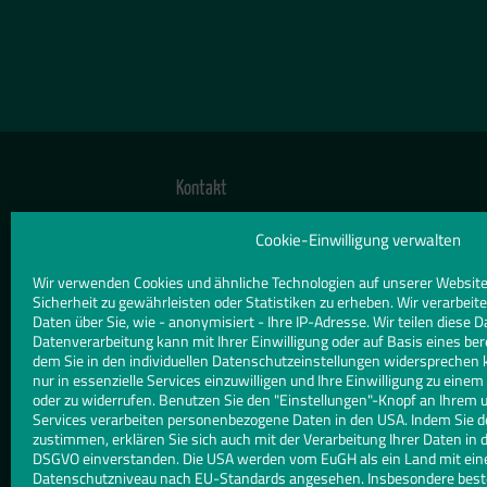
Kontakt
TELEFON
Cookie-Einwilligung verwalten
040 69690707
Wir verwenden Cookies und ähnliche Technologien auf unserer Website
Sicherheit zu gewährleisten oder Statistiken zu erheben. Wir verarbe
E-MAIL
Daten über Sie, wie - anonymisiert - Ihre IP-Adresse. Wir teilen diese D
Datenverarbeitung kann mit Ihrer Einwilligung oder auf Basis eines ber
info@schmidt-glas.de
dem Sie in den individuellen Datenschutzeinstellungen widersprechen 
nur in essenzielle Services einzuwilligen und Ihre Einwilligung zu eine
WEBSITE
oder zu widerrufen. Benutzen Sie den "Einstellungen"-Knopf an Ihrem 
Services verarbeiten personenbezogene Daten in den USA. Indem Sie d
www.schmidt-glas.de
zustimmen, erklären Sie sich auch mit der Verarbeitung Ihrer Daten in d
DSGVO einverstanden. Die USA werden vom EuGH als ein Land mit ei
Datenschutzniveau nach EU-Standards angesehen. Insbesondere besteh