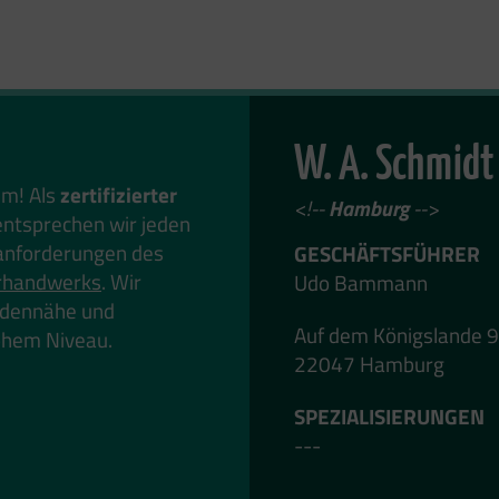
W. A. Schmidt
em! Als
zertifizierter
<!--
Hamburg
-->
ntsprechen wir jeden
anforderungen des
GESCHÄFTSFÜHRER
rhandwerks
. Wir
Udo Bammann
undennähe und
Auf dem Königslande 
hohem Niveau.
22047 Hamburg
SPEZIALISIERUNGEN
---