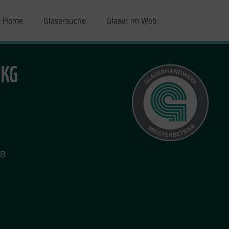
Home
Glasersuche
Glaser im Web
 KG
98